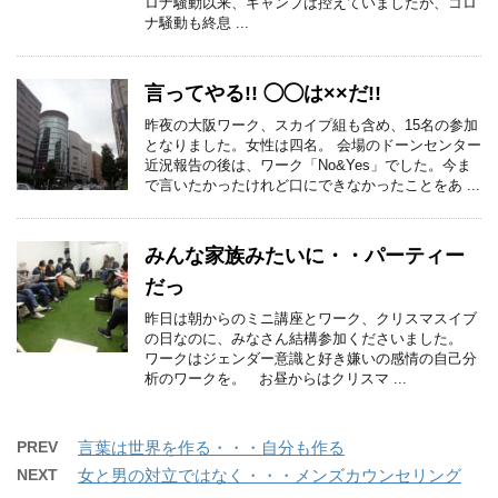
ロナ騒動以来、キャンプは控えていましたが、コロ
ナ騒動も終息 ...
言ってやる!! ◯◯は××だ!!
昨夜の大阪ワーク、スカイプ組も含め、15名の参加
となりました。女性は四名。 会場のドーンセンター
近況報告の後は、ワーク「No&Yes」でした。今ま
で言いたかったけれど口にできなかったことをあ ...
みんな家族みたいに・・パーティー
だっ
昨日は朝からのミニ講座とワーク、クリスマスイブ
の日なのに、みなさん結構参加くださいました。
ワークはジェンダー意識と好き嫌いの感情の自己分
析のワークを。 お昼からはクリスマ ...
PREV
言葉は世界を作る・・・自分も作る
NEXT
女と男の対立ではなく・・・メンズカウンセリング