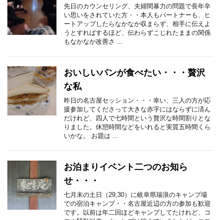
先日のカウンセリング、夫婦間暴力の問題で長年辛
い思いをされていた方・・本人もパートナーも、ヒ
ートアップしたらなかなか収まらず、相手に伝えよ
うとすればするほど、伝わらずこじれたままの関係
もなかなか改善さ ...
おいしいパンが食べたい・・・贅沢
な私
昨日の名古屋セッション・・・幸い、三人の方が応
援参加してくださって大きな赤字にはならずに済ん
だけれど、四人で七時間という贅沢な時間割りとな
りました。休憩時間などをいれると実質五時間くら
いかな。 お題は ...
お泊まりイベント二つのお知ら
せ・・・
七月末の土日（29,30）に岐阜県瑞浪のキャンプ場
での宿泊キャンプ・・名古屋近辺の方の参加も歓迎
です。以前は年二回ほどキャンプしてたけれど、コ