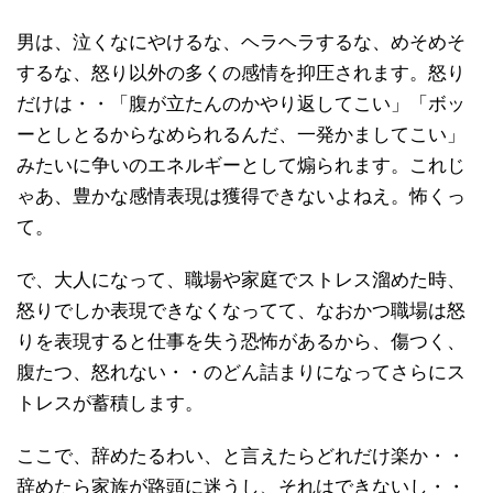
男は、泣くなにやけるな、ヘラヘラするな、めそめそ
するな、怒り以外の多くの感情を抑圧されます。怒り
だけは・・「腹が立たんのかやり返してこい」「ボッ
ーとしとるからなめられるんだ、一発かましてこい」
みたいに争いのエネルギーとして煽られます。これじ
ゃあ、豊かな感情表現は獲得できないよねえ。怖くっ
て。
で、大人になって、職場や家庭でストレス溜めた時、
怒りでしか表現できなくなってて、なおかつ職場は怒
りを表現すると仕事を失う恐怖があるから、傷つく、
腹たつ、怒れない・・のどん詰まりになってさらにス
トレスが蓄積します。
ここで、辞めたるわい、と言えたらどれだけ楽か・・
辞めたら家族が路頭に迷うし、それはできないし・・