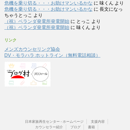
危機を乗り切る・・・お助けマンいるかな
に
味くん
より
危機を乗り切る・・・お助けマンいるかな
に
長文になっ
ちゃうとっこ
より
（祝）ベランダ発電所発電開始
に
とっこ
より
（祝）ベランダ発電所発電開始
に
味くん
より
リンク
メンズカウンセリング協会
DV・モラハラ ホットライン（無料電話相談）
日本家族再生センター - ホームページ
支援内容
カウンセラー紹介
ブログ
書籍