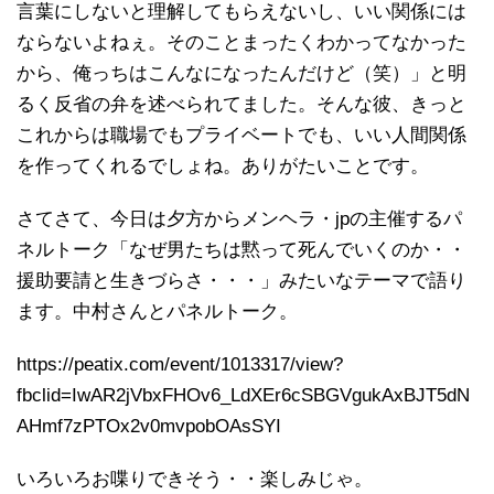
言葉にしないと理解してもらえないし、いい関係には
ならないよねぇ。そのことまったくわかってなかった
から、俺っちはこんなになったんだけど（笑）」と明
るく反省の弁を述べられてました。そんな彼、きっと
これからは職場でもプライベートでも、いい人間関係
を作ってくれるでしょね。ありがたいことです。
さてさて、今日は夕方からメンヘラ・jpの主催するパ
ネルトーク「なぜ男たちは黙って死んでいくのか・・
援助要請と生きづらさ・・・」みたいなテーマで語り
ます。中村さんとパネルトーク。
https://peatix.com/event/1013317/view?
fbclid=IwAR2jVbxFHOv6_LdXEr6cSBGVgukAxBJT5dN
AHmf7zPTOx2v0mvpobOAsSYI
いろいろお喋りできそう・・楽しみじゃ。