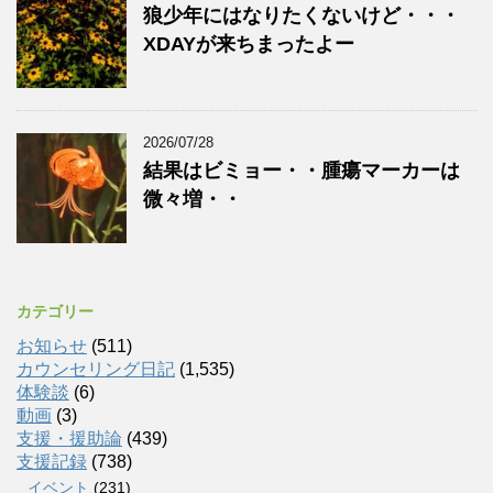
狼少年にはなりたくないけど・・・
XDAYが来ちまったよー
2026/07/28
結果はビミョー・・腫瘍マーカーは
微々増・・
カテゴリー
お知らせ
(511)
カウンセリング日記
(1,535)
体験談
(6)
動画
(3)
支援・援助論
(439)
支援記録
(738)
イベント
(231)