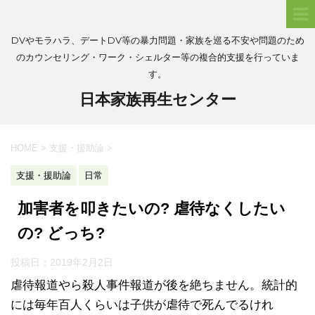
DVやモラハラ、デートDV等の暴力問題・家族を巡る不安や問題のため
のカウンセリング・ワーク・シェルター等の複合的支援を行っていま
す。
日本家族再生センター
HOME
>
支援・援助論
>
支援・援助論
日常
加害者を叩きたいの? 虐待なくしたい
の? どっち?
投稿日：
2019年2月2日
虐待報道やら殺人事件報道が後を絶ちません。統計的
には毎年百人くらいは子供が虐待で死んでるけれ