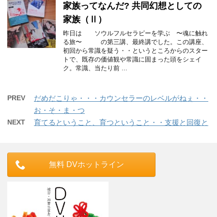
家族ってなんだ? 共同幻想としての
家族（Ⅱ）
昨日は ソウルフルセラピーを学ぶ 〜魂に触れ
る旅〜 の第三講、最終講でした。この講座、
初回から常識を疑う・・というところからのスター
トで、既存の価値観や常識に固まった頭をシェイ
ク。常識、当たり前 ...
PREV
だめだこりゃ・・・カウンセラーのレベルがねぇ・・
お・そ・ま・つ
NEXT
育てるということ、育つということ・・支援と回復と
無料 DVホットライン