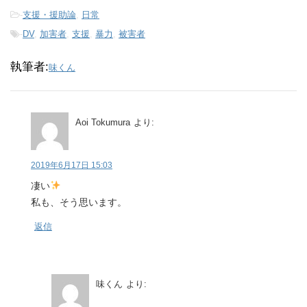
-
支援・援助論
,
日常
-
DV
,
加害者
,
支援
,
暴力
,
被害者
執筆者:
味くん
Aoi Tokumura
より:
2019年6月17日 15:03
凄い
私も、そう思います。
返信
味くん
より: