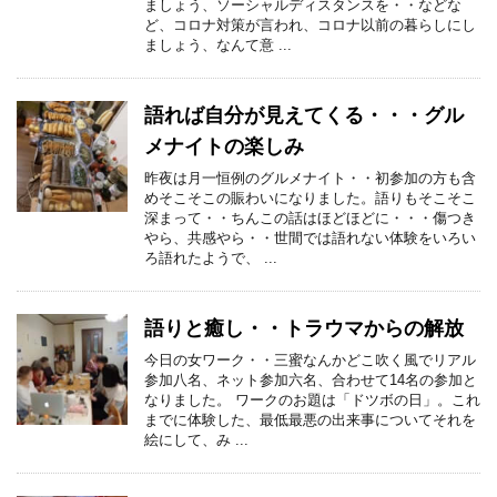
ましょう、ソーシャルディスタンスを・・などな
ど、コロナ対策が言われ、コロナ以前の暮らしにし
ましょう、なんて意 ...
語れば自分が見えてくる・・・グル
メナイトの楽しみ
昨夜は月一恒例のグルメナイト・・初参加の方も含
めそこそこの賑わいになりました。語りもそこそこ
深まって・・ちんこの話はほどほどに・・・傷つき
やら、共感やら・・世間では語れない体験をいろい
ろ語れたようで、 ...
語りと癒し・・トラウマからの解放
今日の女ワーク・・三蜜なんかどこ吹く風でリアル
参加八名、ネット参加六名、合わせて14名の参加と
なりました。 ワークのお題は「ドツボの日」。これ
までに体験した、最低最悪の出来事についてそれを
絵にして、み ...