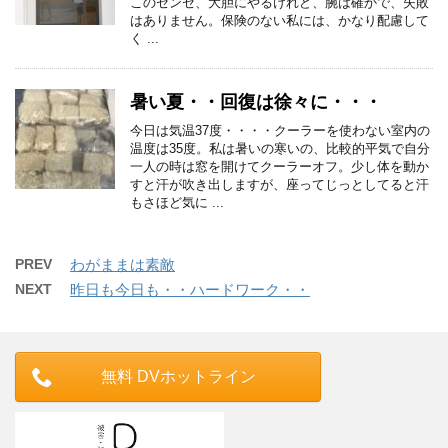
このセンセ、大胆にやるけれど、腕は確かで、失敗
はありません。保険のない私には、かなり配慮して
く ...
暑い夏・・回復は徐々に・・・
今日は気温37度・・・・クーラーを使わない室内の
温度は35度。私は暑いの寒いの、比較的平気で自分
一人の時は窓を開けてクーラーオフ。少し体を動か
すと汗が吹き出しますが、座ってじっとしてると汗
もさほど気に ...
PREV
わがままは素敵
NEXT
昨日も今日も・・ハードワーク・・
無料 DVホットライン