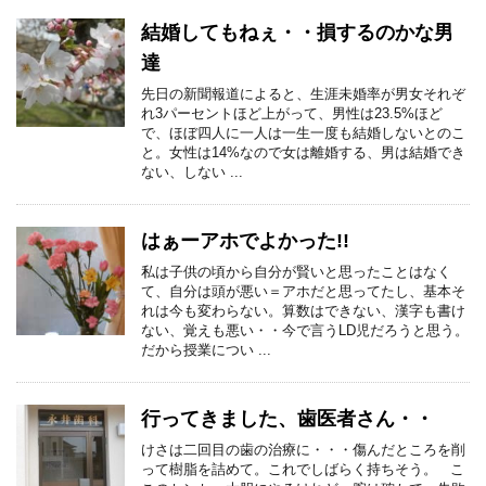
結婚してもねぇ・・損するのかな男
達
先日の新聞報道によると、生涯未婚率が男女それぞ
れ3パーセントほど上がって、男性は23.5%ほど
で、ほぼ四人に一人は一生一度も結婚しないとのこ
と。女性は14%なので女は離婚する、男は結婚でき
ない、しない ...
はぁーアホでよかった!!
私は子供の頃から自分が賢いと思ったことはなく
て、自分は頭が悪い＝アホだと思ってたし、基本そ
れは今も変わらない。算数はできない、漢字も書け
ない、覚えも悪い・・今で言うLD児だろうと思う。
だから授業につい ...
行ってきました、歯医者さん・・
けさは二回目の歯の治療に・・・傷んだところを削
って樹脂を詰めて。これでしばらく持ちそう。 こ