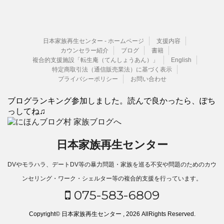
日本家族再生センター - ホームページ
支援内容
カウンセラー紹介
ブログ
書籍
複合的支援施設「転生庵（てんしょうあん）」
English
特定商取引法（通信販売業法）に基づく表示
プライバシーポリシー
お問い合わせ
ブログランキング参加しました。読んで良かったら、ぽち
っしてね♫
日本家族再生センター
DVやモラハラ、デートDV等の暴力問題・家族を巡る不安や問題のためのカウ
ンセリング・ワーク・シェルター等の複合的支援を行っています。
075-583-6809
Copyright© 日本家族再生センター , 2026 AllRights Reserved.