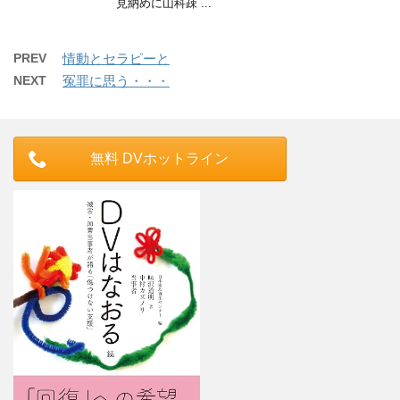
見納めに山科疎 ...
PREV
情動とセラピーと
NEXT
冤罪に思う・・・
無料 DVホットライン