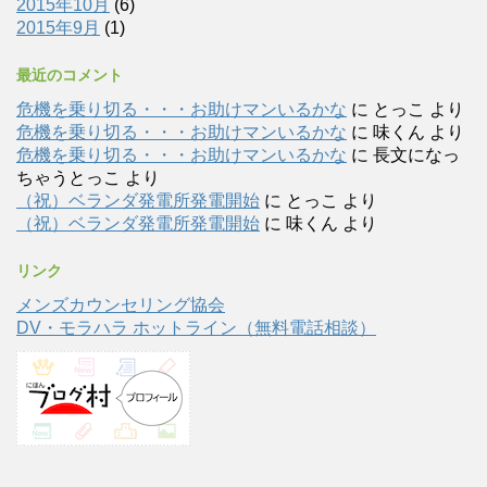
2015年10月
(6)
2015年9月
(1)
最近のコメント
危機を乗り切る・・・お助けマンいるかな
に
とっこ
より
危機を乗り切る・・・お助けマンいるかな
に
味くん
より
危機を乗り切る・・・お助けマンいるかな
に
長文になっ
ちゃうとっこ
より
（祝）ベランダ発電所発電開始
に
とっこ
より
（祝）ベランダ発電所発電開始
に
味くん
より
リンク
メンズカウンセリング協会
DV・モラハラ ホットライン（無料電話相談）