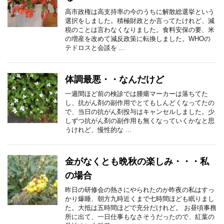
高市政権は高支持率の今のうちに解散総選挙という
選択をしました。積極財政とか言ってたけれど、減
税のことは言わなくなりました。食料安保の要、米
の増産を改めて減反政策に転換しました。WHOの
テドロスと会談を ...
体調最悪・・なんだけど
一週間ほど前の検診では腫瘍マーカーは落ちてた
し、抗がん剤の副作用でとてもしんどくなってたの
で、当日の抗がん剤投与はキャンセルしました。少
しずつ抗がん剤の副作用も無くなっていくかなと思
うけれど、慢性的な ...
金がなくとも晩秋の楽しみ・・・私
の場合
昨日の研修会の熱さにやられたのか昨夜の私はすっ
かり爆睡、朝方九時近くまで七時間ほども眠りまし
た。大抵は五時間ほどで充分だけれど。 お昼頃事務
所に出て、一日仕事もなさそうだったので、紅葉の