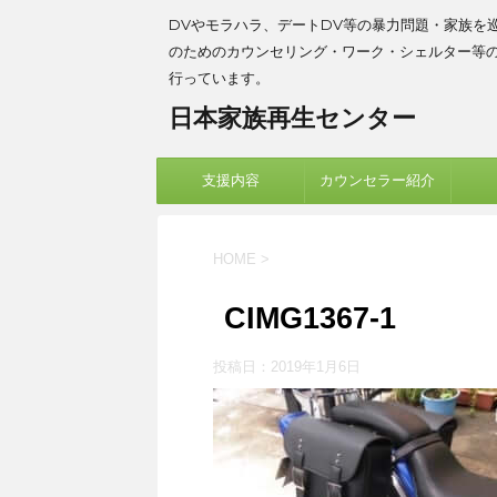
DVやモラハラ、デートDV等の暴力問題・家族を
のためのカウンセリング・ワーク・シェルター等
行っています。
日本家族再生センター
支援内容
カウンセラー紹介
HOME
>
CIMG1367-1
投稿日：
2019年1月6日