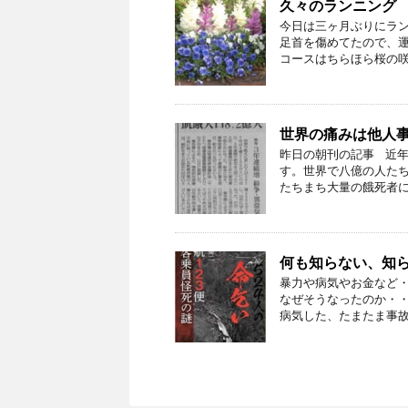
久々のランニング
今日は三ヶ月ぶりにラ
足首を傷めてたので、
コースはちらほら桜の咲き
世界の痛みは他人事
昨日の朝刊の記事 近
す。世界で八億の人た
たちまち大量の餓死者にな
何も知らない、知
暴力や病気やお金など
なぜそうなったのか・・
病気した、たまたま事故し