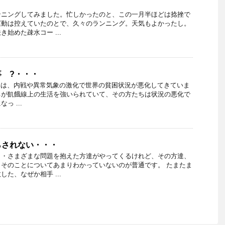
ンニングしてみました。忙しかったのと、この一月半ほどは捻挫で
運動は控えていたのとで、久々のランニング。天気もよかったし。
始めた疎水コー ...
 ?・・・
年は、内戦や異常気象の激化で世界の貧困状況が悪化してきていま
ちが飢餓線上の生活を強いられていて、その方たちは状況の悪化で
っ ...
らされない・・・
・・さまざまな問題を抱えた方達がやってくるけれど、その方達、
そのことについてあまりわかっていないのが普通です。 たまたま
た、なぜか相手 ...