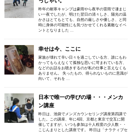
っしゃい。
昨年の耐寒キャンプは豪雨やら夜半の雷雨で凄まじ
い一夜でしたが、明けた翌日の清々しさ、陽光の温
かさはとてもとても、自然の厳しさや優しさ、と同
時に身体の可能性にも気づかせてくれる素敵なイベ
ントとなりました ...
幸せは今、ここに
家族が壊れて辛い日々を過ごしている方、誰にもわ
かってもらえなくて孤独な思いに苛まれている方、
などのお話をお聴きするのが私の仕事と言えなくも
ありません。 失ったもの、得られないものに意識が
向いて、それを ...
日本で唯一の学びの場・・・メンカ
ン講座
昨日は、池袋でメンズカウンセリング講座第四講で
した。この講座、年に4回、京都と東京で交互に開
催してますが、いつも参加は十人程度の少人数・・
こじんまりとした講座です。 昨日は「ナラティブセ