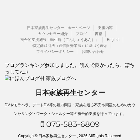
日本家族再生センター - ホームページ
支援内容
カウンセラー紹介
ブログ
書籍
複合的支援施設「転生庵（てんしょうあん）」
English
特定商取引法（通信販売業法）に基づく表示
プライバシーポリシー
お問い合わせ
ブログランキング参加しました。読んで良かったら、ぽち
っしてね♫
日本家族再生センター
DVやモラハラ、デートDV等の暴力問題・家族を巡る不安や問題のためのカウ
ンセリング・ワーク・シェルター等の複合的支援を行っています。
075-583-6809
Copyright© 日本家族再生センター , 2026 AllRights Reserved.