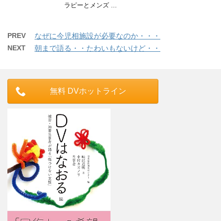
ラピーとメンズ ...
PREV
なぜに今児相施設が必要なのか・・・
NEXT
朝まで語る・・たわいもないけど・・
無料 DVホットライン