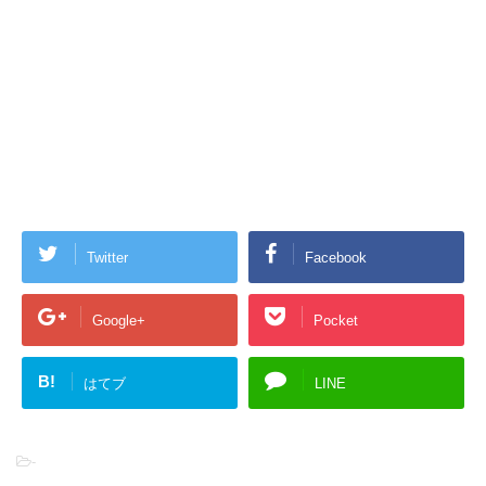
Twitter
Facebook
Google+
Pocket
B!
はてブ
LINE
-