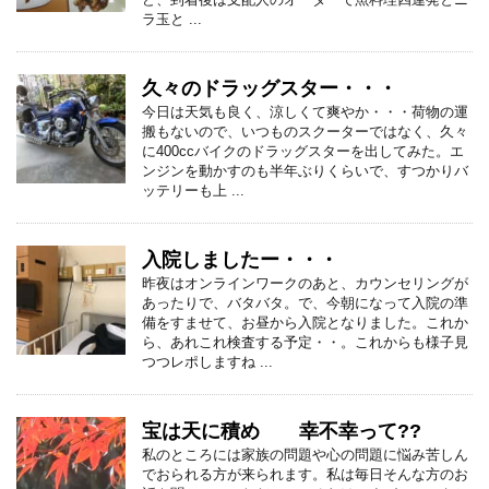
ラ玉と ...
久々のドラッグスター・・・
今日は天気も良く、涼しくて爽やか・・・荷物の運
搬もないので、いつものスクーターではなく、久々
に400ccバイクのドラッグスターを出してみた。エ
ンジンを動かすのも半年ぶりくらいで、すつかりバ
ッテリーも上 ...
入院しましたー・・・
昨夜はオンラインワークのあと、カウンセリングが
あったりで、バタバタ。で、今朝になって入院の準
備をすませて、お昼から入院となりました。これか
ら、あれこれ検査する予定・・。これからも様子見
つつレポしますね ...
宝は天に積め 幸不幸って??
私のところには家族の問題や心の問題に悩み苦しん
でおられる方が来られます。私は毎日そんな方のお