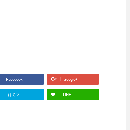
Facebook
Google+
!
はてブ
LINE