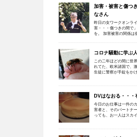
加害・被害と傷つ
なさん
昨日の女ワークオンラ
害・・・傷つきの間で
を。 加害被害の関係は個
コロナ騒動に学ぶ
この二年ほどの間に世
れてた、欧米諸国で、激
生徒に警察が手錠をかけて
DVはなおる・・・
今日のお仕事は一件の
害者と、そのパートナ
っても、お一人はスカイプ