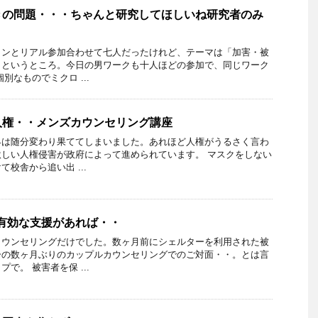
きの問題・・・ちゃんと研究してほしいね研究者のみ
インとリアル参加合わせて七人だったけれど、テーマは「加害・被
」というところ。今日の男ワークも十人ほどの参加で、同じワーク
別なものでミクロ ...
人権・・メンズカウンセリング講座
界は随分変わり果ててしまいました。あれほど人権がうるさく言わ
しい人権侵害が政府によって進められています。 マスクをしない
校舎から追い出 ...
有効な支援があれば・・
カウンセリングだけでした。数ヶ月前にシェルターを利用された被
ーの数ヶ月ぶりのカップルカウンセリングでのご対面・・。とは言
で。 被害者を保 ...