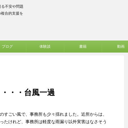
巡る不安や問題
の複合的支援を
ブログ
体験談
書籍
動画
と・・・台風一過
のすごい風で、事務所も少々揺れました。近所からは、
ったけれど、事務所は軽度な雨漏り以外実害はなさそう