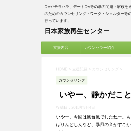
DVやモラハラ、デートDV等の暴力問題・家族を
のためのカウンセリング・ワーク・シェルター等
行っています。
日本家族再生センター
支援内容
カウンセラー紹介
HOME
>
支援記録
>
カウンセリング
>
カウンセリング
いやー、静かだこ
投稿日：
2018年9月4日
いやー、今回は風台風でしたねー。も
ばりんどしんなど、暴風の音がすごか