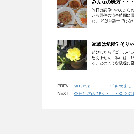
みんなの味方・・
昨日は調停中の方から
たら調停の待合時間に
た。 私は弁護士ではない
家族は危険? そり
結婚したら「ゴールイン
思えません。私には、
か、どのような破綻に至る
PREV
やられたー・・・でも大丈夫
NEXT
今日はのんびり・・・久々の