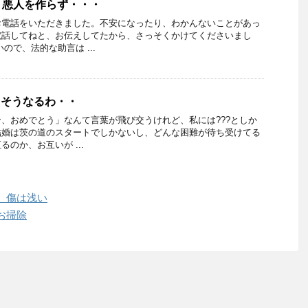
・悪人を作らず・・・
お電話をいただきました。不安になったり、わかんないことがあっ
電話してねと、お伝えしてたから、さっそくかけてくださいまし
ので、法的な助言は ...
ゃそうなるわ・・
、おめでとう」なんて言葉が飛び交うけれど、私には???としか
結婚は茨の道のスタートでしかないし、どんな困難が待ち受けてる
のか、お互いが ...
、傷は浅い
お掃除