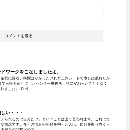
ードワークをこなしましたよ。
ろ京都に帰着。時間はかかったけれど三列シートで少しは眠れたか
まで三晩を留守にしたセンター事務所、特に変わったこともなく、
ました。 昨日 ...
難しい・・・
変えられるのは自分だけ」ということはよく言われます。これはカ
的な概念です。多くの悩みや困難を抱えた人は、自分を取り巻く人
難なのは状況の問 ...