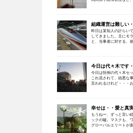
組織運営は難しい
昨日は某知人の計らい
してきました。主にモ
と、当事者に対する、個別
今日は代々木です
今日は恒例の代々木セ
これ流されて、凶悪な
言われるけれど・・・おい
幸せは・・愛と真
もうねー、ずっと言い続
ックの嘘。マスクも、
グローバルエリートが多く