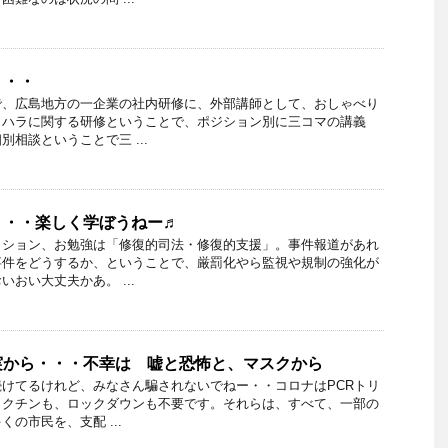
・・・
で、広島地方の一企業の社内研修に、外部講師として、おしゃべり
ラハラに関する研修ということで、ポジション別に三コマの講義
相談ということで三 ...
・・・楽しく学ぼうねー♬
ッション、お勉強は「修復的司法・修復的支援」。事件報道があれ
事件をどうするか、ということで、厳罰化やら監視や規制の強化が
おい大丈夫かあ。 ...
実から・・・不幸は 嘘と恐怖と、マスクから
けてるけれど、みなさん騙されないでねー・・コロナはPCRトリ
ワクチンも、ロックダウンも不要です。それらは、すべて、一部の
の市民を、支配 ...