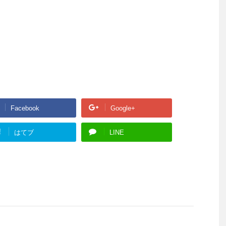
Facebook
Google+
!
はてブ
LINE