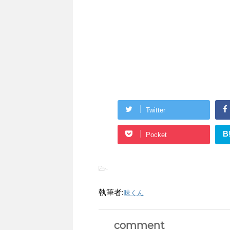
Twitter
B
Pocket
-
執筆者:
味くん
comment