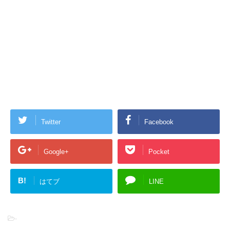
Twitter
Facebook
Google+
Pocket
B!
はてブ
LINE
-