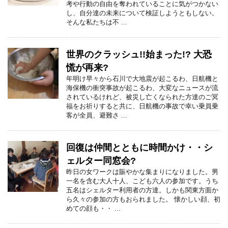
考や行動の自由を奪われていることに気がつかない
し、自分達の未来について検証しようともしない。
そんな私たちは不 ...
世界のクラッシュ!!始まった!? 大恐
慌が再来?
年明け早々から石川で大地震が起こるわ、日航機と
海保機の衝突事故が起こるわ、大変なニュースが流
されているけれど、被災し亡くなられた方達のご冥
福をお祈りすると共に、日航機の事故で幸い乗員乗
客が全員、避難さ ...
回復は仲間とともに時間かけ・・シ
ェルター同窓会?
昨日の女ワークは賑やかな集まりになりました。男
一名を含む大人十人、こども六人の参加です。うち
五名はシェルター利用者の方達。しかも関東方面か
ら久々の参加の方もおられました。 懐かしい顔、初
めての顔も・・ ...