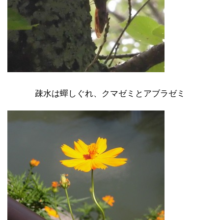
疎水は蟬しぐれ、クマゼミとアブラゼミ