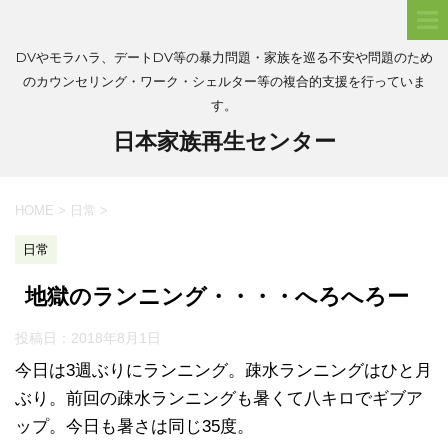
DVやモラハラ、デートDV等の暴力問題・家族を巡る不安や問題のため
のカウンセリング・ワーク・シェルター等の複合的支援を行っていま
す。
日本家族再生センター
HOME
>
日常
>
日常
地獄のランニング・・・・へろへろー
投稿日：
2018年8月1日
今日は3週ぶりにランニング。疎水ランニングはひと月
ぶり。前回の疎水ランニングも暑くて八キロでギブア
ップ。今日も暑さは同じ35度。