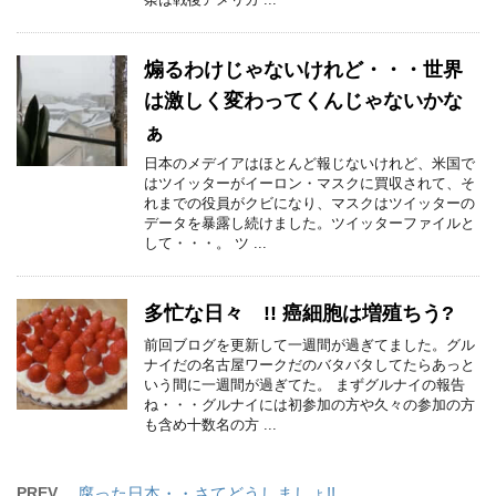
煽るわけじゃないけれど・・・世界
は激しく変わってくんじゃないかな
ぁ
日本のメデイアはほとんど報じないけれど、米国で
はツイッターがイーロン・マスクに買収されて、そ
れまでの役員がクビになり、マスクはツイッターの
データを暴露し続けました。ツイッターファイルと
して・・・。 ツ ...
多忙な日々 !! 癌細胞は増殖ちう?
前回ブログを更新して一週間が過ぎてました。グル
ナイだの名古屋ワークだのバタバタしてたらあっと
いう間に一週間が過ぎてた。 まずグルナイの報告
ね・・・グルナイには初参加の方や久々の参加の方
も含め十数名の方 ...
PREV
腐った日本・・さてどうしましょ!!