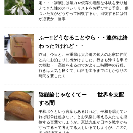
定・・・講演には暴力や依存の過酷な体験を乗り越
えてきた性のスペシャリストをお呼びする予定。 傷
ついた女がどうやって回復するか、回復するには何
が必要か、当事 ...
ふー!!どうなることやら・・連休は終
わった?けれど・・
昨日、今日と、三重県は大台町の知人のお家に仲間
と共にお泊まりに出かけました。行きも帰りも車で
の移動・・高速を走るのでおよそ二時間半の行程。
行きは天気も良くて、山科を出るまでにもかなりの
時間を要したく ...
陰謀論じゃなくてー 世界を支配
する闇
平和ボケという言葉もあるけれど、平和を唱えてい
れば戦争は起きない、とお気楽に考える人たちを揶
揄する言葉でしょうか。憲法九条が日本を戦争から
守ってるって考えてる人もいるでしょうが、この九
条は戦後アメリカ ...