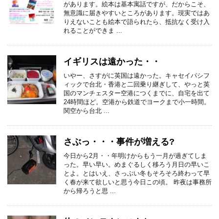
があります。絵本は基本寓話ですが、だからこそ、
無意識に届きやすいところがあります。現実ではあ
りえないことも絵本で語られたら、抵抗なく受け入
れることができま ...
イギリスは遠かった・・
いやー、さすがに英国は遠かった。キャセイパシフ
ィックで台北・香港と二回乗り継ぎして、やっと英
国のマンチェスター空港につくまでに、自宅を出て
24時間ほど。空港から鉄道でヨークまで小一時間。
関空から台北 ...
さぶっ・・・事件が増える?
今日から2月・・年明けからもう一月が過ぎてしま
った。早い早い。めまぐるしく移ろう月日の早いこ
とよ。とはいえ、さっぶい冬もそろそろ終わって早
く春が来て欲しいと思う今日この頃。 昨夜は事務所
から帰ろうと思 ...