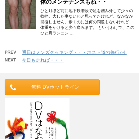
体のメンテナンスもね・・
ひと月ほど前に地下鉄階段で足を踏み外して少々の
捻挫。大した事ないわと思ってたけれど、なかなか
回復しません。歩くのには何の問題もないけれど、
体重をかけると少々痛みます。 というわけで、この
ひと月ランニン ...
PREV
明日はメンズクッキング・・・ホスト道の修行か!!
NEXT
今日も走れば・・・
無料 DVホットライン