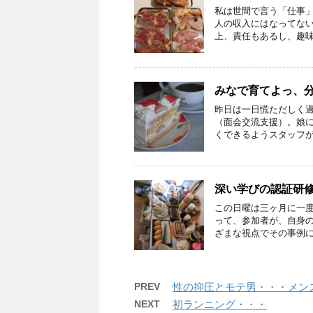
私は世間で言う「仕事
人の収入にはなってな
上、責任もあるし、趣味気
みなで育てよっ、
昨日は一日慌ただしく
（面会交流支援）。娘
くできるようスタッフがサ
深い学びの認証研
この日曜は三ヶ月に一
って、参加者が、自身
ざまな視点でその事例につ
PREV
性の抑圧とモテ男・・・メン
NEXT
初ランニング・・・