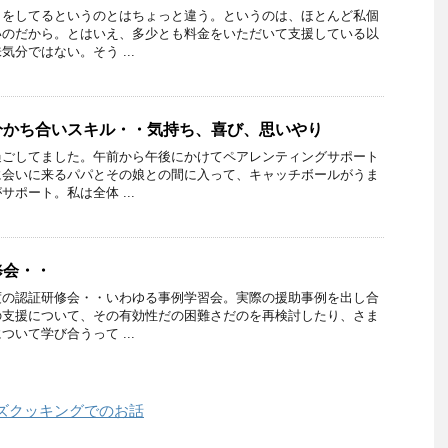
」をしてるというのとはちょっと違う。というのは、ほとんど私個
いのだから。とはいえ、多少とも料金をいただいて支援している以
分ではない。そう ...
分かち合いスキル・・気持ち、喜び、思いやり
過ごしてました。午前から午後にかけてペアレンティングサポート
に会いに来るパパとその娘との間に入って、キャッチボールがうま
ポート。私は全体 ...
修会・・
度の認証研修会・・いわゆる事例学習会。実際の援助事例を出し合
の支援について、その有効性だの困難さだのを再検討したり、さま
いて学び合うって ...
ズクッキングでのお話