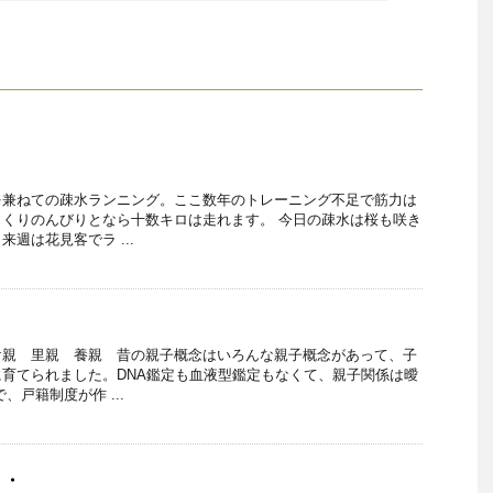
を兼ねての疎水ランニング。ここ数年のトレーニング不足で筋力は
くりのんびりとなら十数キロは走れます。 今日の疎水は桜も咲き
週は花見客でラ ...
け親 里親 養親 昔の親子概念はいろんな親子概念があって、子
育てられました。DNA鑑定も血液型鑑定もなくて、親子関係は曖
、戸籍制度が作 ...
・・