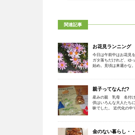
関連記事
お花見ランニング
今日は午前中はお花見
ガタ落ちだけれど、ゆっ
始め。見頃は来週かな。来
親子ってなんだ?
産みの親 乳母 名付
供はいろんな大人たちに
昧でした。 近代化の中で
金のない暮らし・