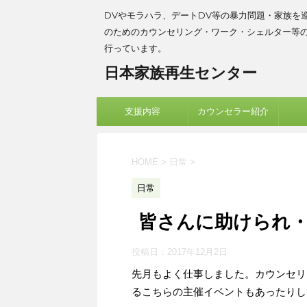
DVやモラハラ、デートDV等の暴力問題・家族を
のためのカウンセリング・ワーク・シェルター等
行っています。
日本家族再生センター
支援内容
カウンセラー紹介
HOME
>
日常
>
日常
皆さんに助けられ
投稿日：
2017年12月2日
先月もよく仕事しました。カウンセリ
るこちらの主催イベントもあったりし