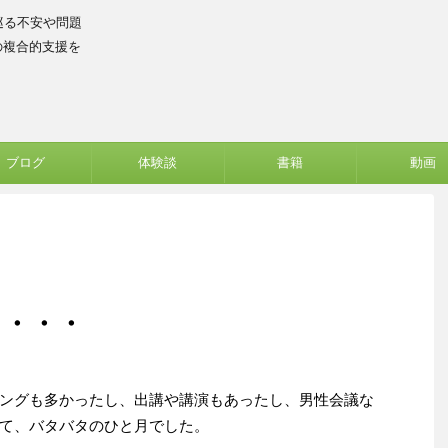
巡る不安や問題
の複合的支援を
ブログ
体験談
書籍
動画
・・・・
ングも多かったし、出講や講演もあったし、男性会議な
て、バタバタのひと月でした。