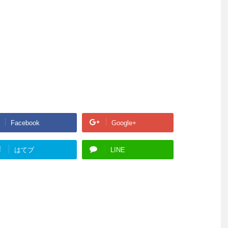
Facebook
Google+
!
はてブ
LINE