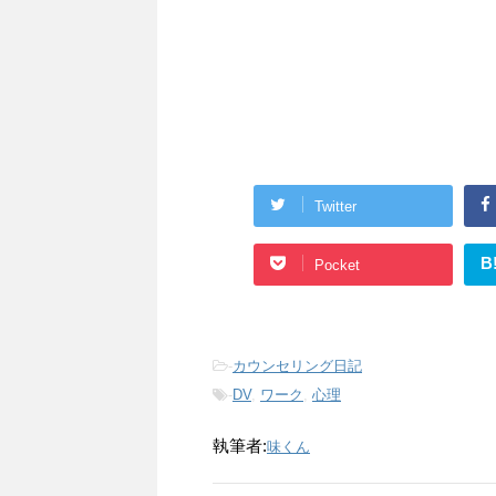
Twitter
B
Pocket
-
カウンセリング日記
-
DV
,
ワーク
,
心理
執筆者:
味くん