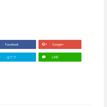
Facebook
Google+
!
はてブ
LINE