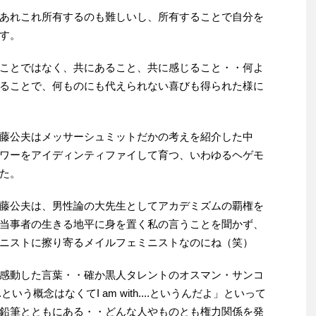
あれこれ所有するのも難しいし、所有することで自分を
す。
ことではなく、共にあること、共に感じること・・何よ
ることで、何ものにも代えられない喜びも得られた様に
藤公夫はメッサーシュミットだかの考えを紹介した中
ワーをアイディンティファイして育つ、いわゆるヘゲモ
た。
藤公夫は、男性論の大先生としてアカデミズムの覇権を
当事者の生きる地平に身を置く私の言うことを聞かず、
ニストに擦り寄るメイルフェミニストなのにね（笑）
感動した言葉・・確か黒人タレントのオスマン・サンコ
という概念はなくてI am with....というんだよ」といって
鉛筆とともにある・・どんな人やものとも権力関係を発