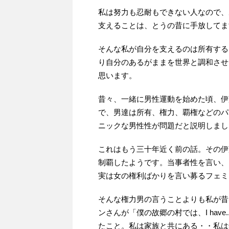
私は努力も忍耐もできない人なので、
支えることは、とうの昔に手放してま
そんな私が自分を支えるのは所有する
り自分のあるがままを世界と調和させ
思います。
昔々、一緒に男性運動を始めた頃、伊
で、男達は所有、権力、覇権などのパ
ニックな男性性が問題だと説明しまし
これはもう三十年近く前の話。その伊
制覇したようです。当事者性を言い、
実は女の権利ばかりを言い募るフェミ
そんな権力男の言うことよりも私が昔
ンさんが「僕の故郷の村では、I have..
たこと。私は家族と共にある・・私は