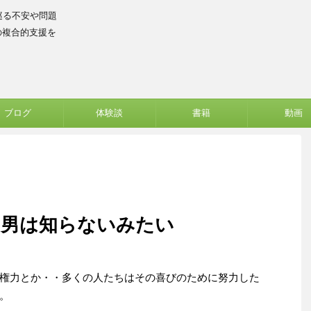
巡る不安や問題
の複合的支援を
ブログ
体験談
書籍
動画
・男は知らないみたい
権力とか・・多くの人たちはその喜びのために努力した
。