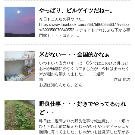
やっぱり、ビルゲイツだねー。
今日もこんなの見つけた。
https://www.facebook.com/268759603556377/video
s/699356070849552 メディアもそれにぶら下がる専
門家も・・・ほんと ...
米がないー・・全国的かなぁ
いつもいく安売りすーぱーGS ではこのひと月ほど
お米が極端に少なくつてましたが、今日はまったく
米が棚から消えてました。 二週間
前 昨日 他の
お店は知らんから、どん ...
野良仕事・・・好きでやってるけれ
ど・・
昨日は二週間ぶりの野良仕事で転生庵に・・・畑は
ひと月以上前に植えたじゃがいもやラディッシュが
順調に育ってました。じゃがいもは発芽した芽が多