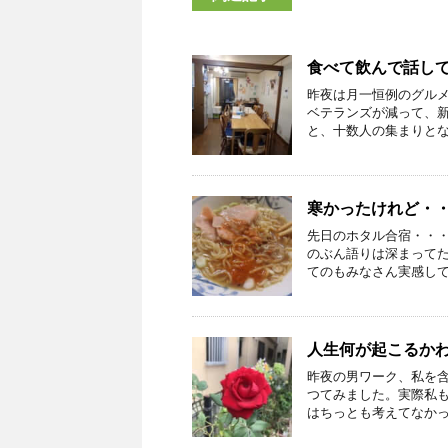
食べて飲んで話し
昨夜は月一恒例のグル
ベテランズが減って、
と、十数人の集まりとなり
寒かったけれど・
先日のホタル合宿・・
のぶん語りは深まって
てのもみなさん実感してく
人生何が起こるか
昨夜の男ワーク、私を
つてみました。実際私
はちっとも考えてなかった