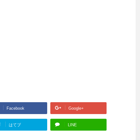
Facebook
Google+
!
はてブ
LINE