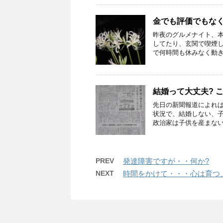
金でも評価でもな
昨夜のグルメナイト、
してたり、玄関で喫煙し
で何時間も休みなく動きっ
結婚って大丈夫? 
先日の新聞報道によれ
状況で、結婚しない、子
政治家は子供を産まない女
PREV
発達障害ですが・・何か?
NEXT
時間をかけて・・・心は育つ