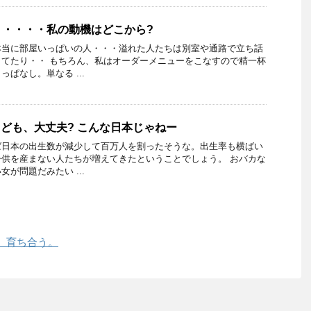
く・・・・私の動機はどこから?
本当に部屋いっぱいの人・・・溢れた人たちは別室や通路で立ち話
てたり・・ もちろん、私はオーダーメニューをこなすので精一杯
ぱなし。単なる ...
こども、大丈夫? こんな日本じゃねー
ば日本の出生数が減少して百万人を割ったそうな。出生率も横ばい
供を産まない人たちが増えてきたということでしょう。 おバカな
が問題だみたい ...
、育ち合う。