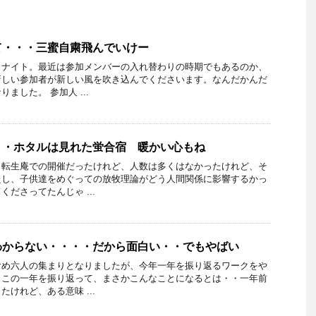
て・・・三蜜自粛飛んでいけー
メナイト。最近は参加メンバーの入れ替わりの時期でもあるのか、
新しい参加者が新しい風を吹き込んでくださいます。なんだかんだ
ました。 参加人 ...
・・ホタルは見れた蛍合宿 暖かい心もね
・転生庵での開催だったけれど、人数は多くはなかったけれど、そ
たし、子供達をめぐっての放牧理論がどう人間関係に影響するかっ
ださってたんじゃ ...
わからない・・・・だから面白い・・でもやばい
含め六人の集まりとなりましたが、今年一年を振り返るワークをや
もこの一年を振り返って、まさかこんなことになるとは・・一年前
けれど、ある意味 ...