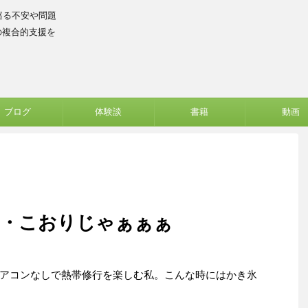
巡る不安や問題
の複合的支援を
ブログ
体験談
書籍
動画
・・こおりじゃぁぁぁ
アコンなしで熱帯修行を楽しむ私。こんな時にはかき氷