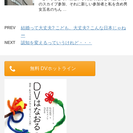
のスカイプ参加、それに新しい参加者と私を含め男
女五名のちん ...
PREV
結婚って大丈夫? こども、大丈夫? こんな日本じゃね
ー
NEXT
認知を変えるっていうけれど・・・
無料 DVホットライン