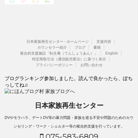
日本家族再生センター - ホームページ
支援内容
カウンセラー紹介
ブログ
書籍
複合的支援施設「転生庵（てんしょうあん）」
English
特定商取引法（通信販売業法）に基づく表示
プライバシーポリシー
お問い合わせ
ブログランキング参加しました。読んで良かったら、ぽち
っしてね♫
日本家族再生センター
DVやモラハラ、デートDV等の暴力問題・家族を巡る不安や問題のためのカウ
ンセリング・ワーク・シェルター等の複合的支援を行っています。
075-583-6809