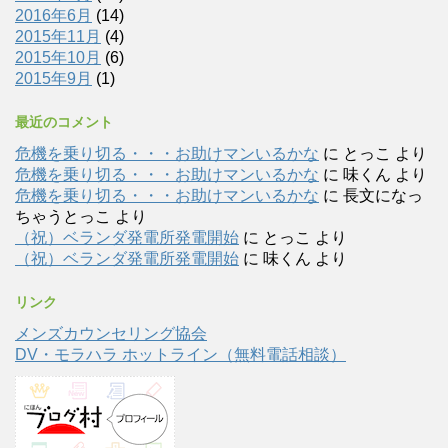
2016年6月
(14)
2015年11月
(4)
2015年10月
(6)
2015年9月
(1)
最近のコメント
危機を乗り切る・・・お助けマンいるかな
に
とっこ
より
危機を乗り切る・・・お助けマンいるかな
に
味くん
より
危機を乗り切る・・・お助けマンいるかな
に
長文になっ
ちゃうとっこ
より
（祝）ベランダ発電所発電開始
に
とっこ
より
（祝）ベランダ発電所発電開始
に
味くん
より
リンク
メンズカウンセリング協会
DV・モラハラ ホットライン（無料電話相談）