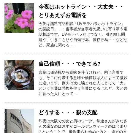
今夜はホットライン・・大丈夫・・
とりあえずお電話を
今夜は無料電話相談「DVモラハラホットライン」
の開設日・・・当事者が当事者の思いに寄り添う電
話相談です。DVモラハラだけでなく、引き離し問
題や、引きこもりや自傷行為、依存行為・・などな
ど、家族に関わる ...
自己信頼・・・できてる?
言葉は価値観やら意味を伴うけれど、同じ言葉で
も、そこに付帯する意味や価値観は人によって微妙
に違います。例えば犬に噛まれた人にとって「犬」
という言葉は恐怖を伴う言葉になるけれど、犬と共
に育った人にとって ...
どうする・・・親の支配
昨夜は大阪での女と男のワーク。常連さんがみなさ
ん欠席なのはさすがゴールデンウィークのはじまり
? ということで、最近来られ始めた方と、遠方の方