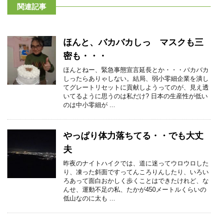
関連記事
ほんと、バカバカしっ マスクも三
密も・・・
ほんとねー、緊急事態宣言延長とか・・・バカバカ
しったらありゃしない。結局、弱小零細企業を潰し
てグレートリセットに貢献しようってのが、見え透
いてるように思うのは私だけ? 日本の生産性が低い
のは中小零細が ...
やっぱり体力落ちてる・・でも大丈
夫
昨夜のナイトハイクでは、道に迷ってウロウロした
り、凍った斜面ですってんころりんしたり、いろい
ろあって面白おかしく歩くことはできたけれど、な
んせ、運動不足の私、たかが450メートルくらいの
低山なのに太も ...