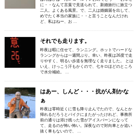
に・・なんて言葉で見送られて、新婚旅行に旅立つ
二人。よくある風景。で、二人は婚姻届を出して、
めでたく本当の家族に・・と言うことなんだけれ
ど、私はねー、お ...
それでも走ります。
昨夜は暇に任せて、ランニング。ホットでハードな
ランングからは一週間ぶり。幸い、昨夜は26度で走
りやすく、明るい歩道を無理なく走りました。 とは
いえ、けっこう汗もかくので、七キロほどのところ
で水分補給。 ...
はあー、しんど・・・抗がん剤かな
ぁ
昨夜は零時近くに雪も降り止んでたので、なんとか
帰れるだろうとバイクにまたがったけれど、事務所
前の通りは溶け残った雪がアイスバーンになって
て、走るのが怖い怖い。深夜なので対向車とか追い
抜く車もないので、 ...