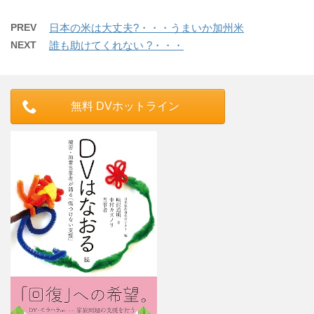
PREV
日本の米は大丈夫?・・・うまいか加州米
NEXT
誰も助けてくれない ?・・・
無料 DVホットライン