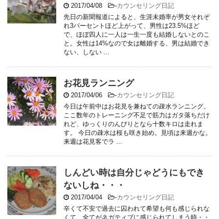
2017/04/08
-
カウンセリング日記
先日の新聞報道によると、生涯未婚率が男女それぞ
れ3パーセントほど上がって、男性は23.5%ほど
で、ほぼ四人に一人は一生一度も結婚しないとのこ
と。女性は14%なので女は離婚する、男は結婚でき
ない、しない ...
お花見ランニング
2017/04/06
-
カウンセリング日記
今日は午前中はお花見を兼ねての疎水ランニング。
ここ数年のトレーニング不足で筋力はガタ落ちだけ
れど、ゆっくりのんびりとなら十数キロは走れま
す。 今日の疎水は桜も咲き始め。見頃は来週かな。
来週は花見客でラ ...
しんどい時は自分じゃどうにもでき
ないしね・・・
2017/04/04
-
カウンセリング日記
辛くて不安で過去に囚われて希望も何も感じられな
くて、全てがネガティブに感じられてしまう時・・