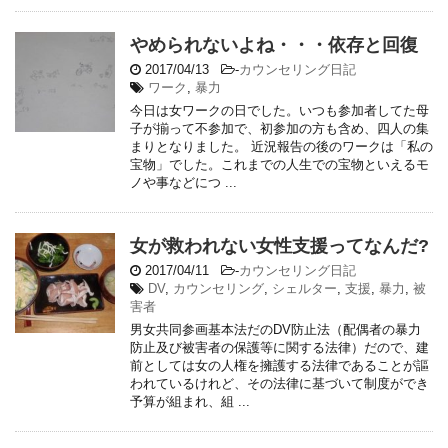
やめられないよね・・・依存と回復
2017/04/13
-
カウンセリング日記
ワーク
,
暴力
今日は女ワークの日でした。いつも参加者してた母
子が揃って不参加で、初参加の方も含め、四人の集
まりとなりました。 近況報告の後のワークは「私の
宝物」でした。これまでの人生での宝物といえるモ
ノや事などにつ ...
女が救われない女性支援ってなんだ?
2017/04/11
-
カウンセリング日記
DV
,
カウンセリング
,
シェルター
,
支援
,
暴力
,
被
害者
男女共同参画基本法だのDV防止法（配偶者の暴力
防止及び被害者の保護等に関する法律）だので、建
前としては女の人権を擁護する法律であることが謳
われているけれど、その法律に基づいて制度ができ
予算が組まれ、組 ...