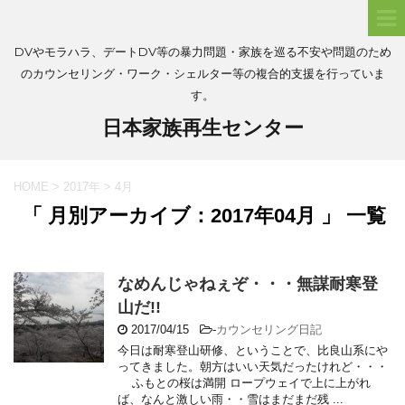
DVやモラハラ、デートDV等の暴力問題・家族を巡る不安や問題のため
のカウンセリング・ワーク・シェルター等の複合的支援を行っていま
す。
日本家族再生センター
HOME
>
2017年
>
4月
「 月別アーカイブ：2017年04月 」 一覧
なめんじゃねぇぞ・・・無謀耐寒登
山だ!!
2017/04/15
-
カウンセリング日記
今日は耐寒登山研修、ということで、比良山系にや
ってきました。朝方はいい天気だったけれど・・・
ふもとの桜は満開 ロープウェイで上に上がれ
ば、なんと激しい雨・・雪はまだまだ残 ...