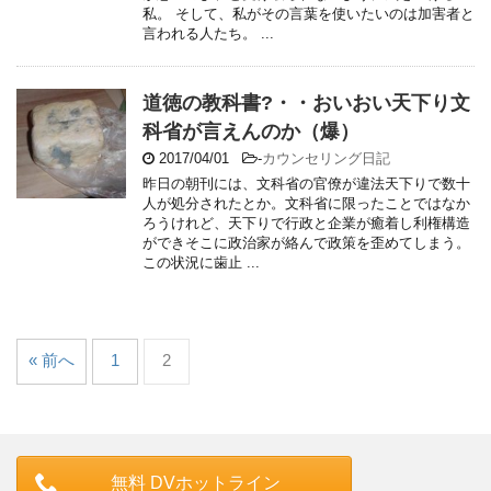
私。 そして、私がその言葉を使いたいのは加害者と
言われる人たち。 ...
道徳の教科書?・・おいおい天下り文
科省が言えんのか（爆）
2017/04/01
-
カウンセリング日記
昨日の朝刊には、文科省の官僚が違法天下りで数十
人が処分されたとか。文科省に限ったことではなか
ろうけれど、天下りで行政と企業が癒着し利権構造
ができそこに政治家が絡んで政策を歪めてしまう。
この状況に歯止 ...
« 前へ
1
2
無料 DVホットライン