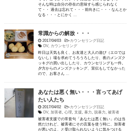
そんな時は自分の存在の意味すら感じられなく
て・・ 過去は忘れて・・・前向きに・・・なんとか
なる・・・とにかく ...
常識からの解放・・・
2017/04/03
-
カウンセリング日記
DV
,
カウンセリング
昨日は天気も良く、お友達と大人の遊び（エロでは
ないし）場を求めてうろうろしたり、夜のメンズク
ッキグの買い出ししたり、カウンセリングも一件。
夕方からのメンズクッキング、宣伝もしてなかった
ので、お客さん ...
あなたは悪く無い・・・言ってあげ
たい人たち
2017/04/02
-
カウンセリング日記
DV
,
加害者
,
心理
,
支援
,
暴力
,
脱暴力
,
被害者
被害者支援での常套句「あなたは悪く無い」のは当
然だけれど、被害者にその言葉を使う時に、加害者
が悪いのよ、と受け取られないように気をつける