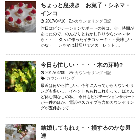
ちょっと息抜き お菓子・シネマ・
インコ
2017/04/10
-
カウンセリング日記
昨日はビジテーションサポートの後は、少し時間が
あったので、のんびりとおかし作りやらシネマや
ら・・ 久々に作ったイチゴケーキ・・美味しい
かな・・ シネマは封切りでスカーレット ...
今日も忙しい・・・・木の芽時?
2017/04/09
-
カウンセリング日記
カウンセリング
最近は何やら忙しい。今年に入ってからカウンセリ
ングも多いし、イベントもあれこれあって、ほとん
ど休む間なしの私。 今日もビジテーションサポート
が一件のほか、電話やスカイプも含めカウンセリン
グが五件あって ...
結婚してもねぇ・・損するのかな男
達