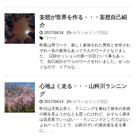
妄想が世界を作る・・・妄想自己紹
介
2017/04/14
-
カウンセリング日記
ワーク
昨夜は男ワーク、新しく参加された男性と女性それ
ぞれ一名の参加もあって十人のワークとなりまし
た。 12回セッションの第一日目という事もあっ
て、自己紹介がてらのワークを行いました。せっか
くなので、リアルな ...
心地よく走る・・・山科川ランニン
グ
2017/04/14
-
カウンセリング日記
昨日は天気も良く、ランニングを兼ねて疎水の名残
の桜を見ようかなとも思ったけれど、おそらく疎水
は花見客でいっぱい・・ランニングどころではない
よねーってことで、山科川ぞいの遊歩道を走る事
に。 ...