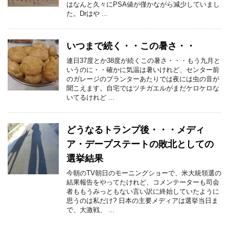
はなんと久々にPSA値が僅かながら減少していまし
た。Drはや ...
いつまで続く・・この暑さ・・
連日37度とか38度が続くこの暑さ・・・もう九月と
いうのに・・確かに気温は暑いけれど、センター前
のガレージのプランターあたりでは夜には虫の音が
聞こえます。自宅ではツチガエルがまだケロケロな
いてるけれど ...
どうなるトランプ後・・・メディ
ア・デープステートの敗北としての
選挙結果
今朝のTV朝日のモーニングショーで、米大統領選の
結果報告をやってたけれど、コメンテーターも司会
者ももうみっともない言い訳に終始していたように
思うのは私だけ? 日本の主要メディアは選挙当日ま
で、大激戦、 ...