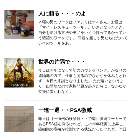
人に頼る・・・のよ
木曜の男のワークはファシリはテルさん。お題は
「マイ・レスキューツール」。いざとなったとき、
自分を助ける方法やモノをいくつ持ってるかってい
う確認のワークです。 問題を起こす男たちはたいて
いそのツールをあ ...
世界の片隅で・・・
今日は今年になって初のカウンセリング。かなりの
遠隔地の方で、仕事もあるのでなかなか休みもとれ
ず、今日の来談となりました。 ただ遠いというよ
り、山間地なので家族問題が起きた時に、なかなか
支援に繋がれなく ...
一進一退・・PSA微減
昨日は月一恒例の検診日・・で毎回腫瘍マーカーで
あるPSA値を測るけれど、この半年確実に上昇し、
癌細胞の増殖が推測できる状況だったけれど、昨日