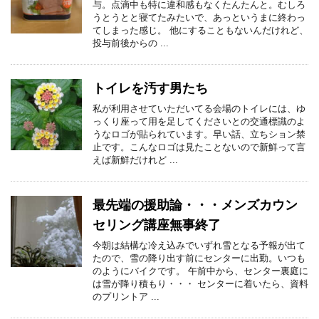
与。点滴中も特に違和感もなくたんたんと。むしろ
うとうとと寝てたみたいで、あっというまに終わっ
てしまった感じ。 他にすることもないんだけれど、
投与前後からの ...
トイレを汚す男たち
私が利用させていただいてる会場のトイレには、ゆ
っくり座って用を足してくださいとの交通標識のよ
うなロゴが貼られています。早い話、立ちション禁
止です。こんなロゴは見たことないので新鮮って言
えば新鮮だけれど ...
最先端の援助論・・・メンズカウン
セリング講座無事終了
今朝は結構な冷え込みでいずれ雪となる予報が出て
たので、雪の降り出す前にセンターに出勤。いつも
のようにバイクです。 午前中から、センター裏庭に
は雪が降り積もり・・・ センターに着いたら、資料
のプリントア ...