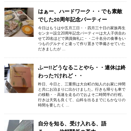
はぁー、ハードワーク・・でも素敵
でした20周年記念パーティー
今日はもうはや五月三日・・四月三十日の家族再生
センター設立20周年記念パーティーは大人子供合わ
せて20名ほどで満員御礼に・・二十名分の食事をい
つものグルナイと違って作り置きで準備させていた
だきましたが ...
ふー!!どうなることやら・・連休は終
わった?けれど・・
昨日、今日と、三重県は大台町の知人のお家に仲間
と共にお泊まりに出かけました。行きも帰りも車で
の移動・・高速を走るのでおよそ二時間半の行程。
行きは天気も良くて、山科を出るまでにもかなりの
時間を要したく ...
自分を知る、受け入れる、語