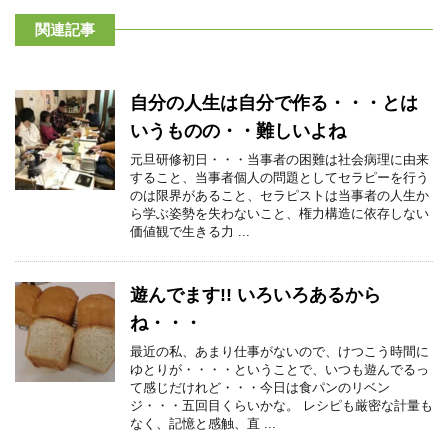
関連記事
自分の人生は自分で作る・・・とは
いうものの・・難しいよね
元旦研修初日・・・当事者の困難は社会病理に由来
すること、当事者個人の問題としてセラピーを行う
のは限界があること、セラピストは当事者の人生か
ら学ぶ姿勢を失わないこと、権力構造に依存しない
価値観で生きる力 ...
遊んでます!! いろいろあるから
ね・・・
最近の私、あまり仕事がないので、けつこう時間に
ゆとりが・・・・ということで、いつも遊んでるっ
て感じだけれど・・・今日は食パンのリベン
ジ・・・五回目くらいかな。 レシピも厳密な計量も
なく、記憶と感触、直 ...