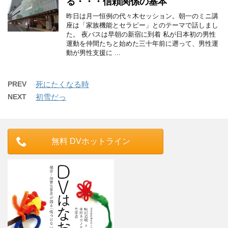
る・・・信頼関係の基本
昨日は月一恒例の代々木セッション。朝一のミニ講
座は「家族機能とセラピー」とのテーマで話しまし
た。 夜バスは早朝の新宿に到着 私が日本初の男性
運動を仲間たちと始めた三十年前に遡って、男性運
動が男性支援に ...
PREV
死にたくなる時
NEXT
初雪だっ
無料 DVホットライン