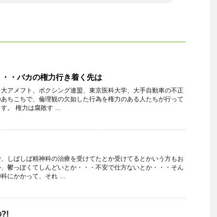
・・・バカの権力行き着く先は
日大アメフト、ボクシング連盟、東京医科大学、大手自動車の不正
のあちこちで、倫理観の欠如した行為を権力のある人たちが行って
。 権力は腐敗す ...
で、しばしば精神科の治療を受けてたとか受けてるとかいう方もお
か、鬱っぽくてしんどいとか・・・不安で仕方ないとか・・・そん
にかかって、それ ...
?!