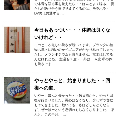
で本音を語る事を覚えたら・・ほんとよく喋る。 妻
たちが語り合う事で見えてくるのは、モラハラ・
DV夫は共通する ...
今日もあっつい・・・体調は良くな
いけれど・・
このところ厳しい暑さが続いてます。プランタの植
物も厚さに弱いのかベゴニアがかなり枯れてしまっ
たし、メランポジウムも育ちません。散水はしてる
んだけれどね。 室温も36度・・外は 37度 私の体
も暑さでま ...
やっとやっと、始まりました・・回
復への道。
いやー、ほんと長かった・・数日前から、やっと回
復が始まりました。悪心はなくなり、少しずつ食欲
もでてきました。動いても、さほどしんどくなら
ず、ぜーはーという息切れもしなくなりました。 ほ
んと、この半月、 ...