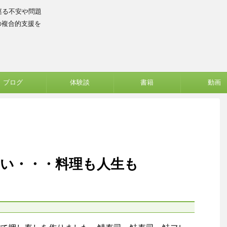
巡る不安や問題
の複合的支援を
ブログ
体験談
書籍
動画
安い・・・料理も人生も