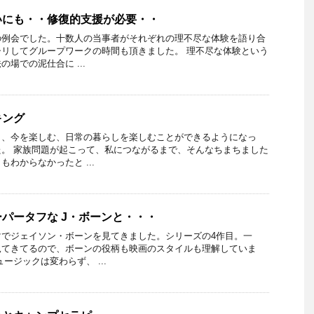
いにも・・修復的支援が必要・・
の例会でした。十数人の当事者がそれぞれの理不尽な体験を語り合
リしてグループワークの時間も頂きました。 理不尽な体験という
場での泥仕合に ...
キング
も、今を楽しむ、日常の暮らしを楽しむことができるようになっ
。 家族問題が起こって、私につながるまで、そんなちまちました
わからなかったと ...
パータフな J・ボーンと・・・
マでジェイソン・ボーンを見てきました。シリーズの4作目。一
見てきてるので、ボーンの役柄も映画のスタイルも理解していま
ージックは変わらず、 ...