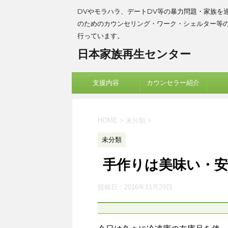
DVやモラハラ、デートDV等の暴力問題・家族を
のためのカウンセリング・ワーク・シェルター等
行っています。
日本家族再生センター
支援内容
カウンセラー紹介
HOME
>
未分類
>
未分類
手作りは美味い・
投稿日：
2016年11月29日