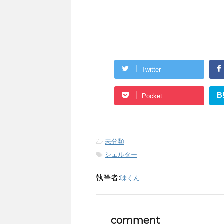
Twitter
B
Pocket
-
未分類
-
シェルター
執筆者:
味くん
comment