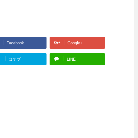
Facebook
Google+
!
はてブ
LINE