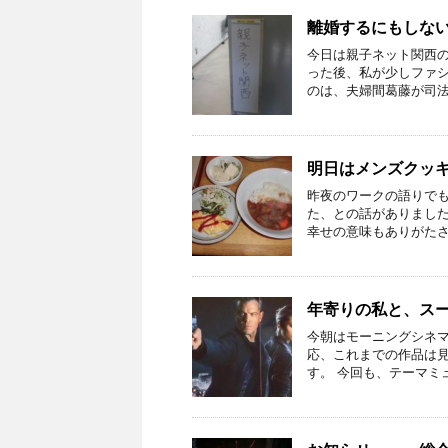
離婚するにもしな
今日は親子ネット関西
った後、私が少しファシ
のは、夫婦間葛藤が司法の
明日はメンズクッ
昨夜のワークの語りで
た、との話がありました
幸せの意味もありがたさも
年寄りの私と、スー
今朝はモーニングシネ
応、これまでの作品は
す。 今回も、テーマミュ