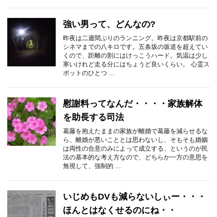
強い男って、どんなの?
昨夜は二週間ぶりのランニング。昨夜は京都駅前の
シネマまでの八キロです。五条坂の坂道を超えてい
くので、距離の割にはけっこうハード。気温は少し
寒いけれど走る分にはちょうど良いくらい。 心霊ス
ポットのひとつ ...
慰謝料ってなんだ・・・・家族解体
を助長する司法
葛藤を抱えたままの家族が離婚で葛藤を減らせるな
ら、離婚が悪いこととは思わないし、そもそも婚姻
は両性の合意のみによって成立する、というのが民
法の基本的な考え方なので、どちらか一方の意思を
無視して、強制的 ...
いじめもDVも減らないしぃー・・・
ほんとはなくせるのにね・・