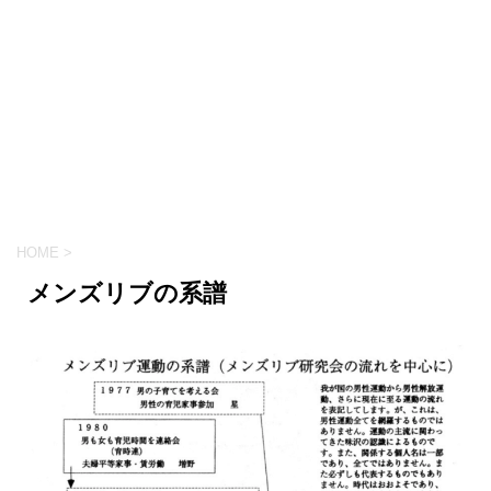
HOME
>
メンズリブの系譜