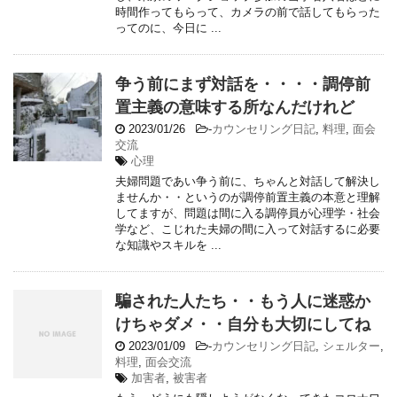
時間作ってもらって、カメラの前で話してもらった
ってのに、今日に ...
争う前にまず対話を・・・・調停前
置主義の意味する所なんだけれど
2023/01/26
-
カウンセリング日記
,
料理
,
面会
交流
心理
夫婦問題であい争う前に、ちゃんと対話して解決し
ませんか・・というのが調停前置主義の本意と理解
してますが、問題は間に入る調停員が心理学・社会
学など、こじれた夫婦の間に入って対話するに必要
な知識やスキルを ...
騙された人たち・・もう人に迷惑か
けちゃダメ・・自分も大切にしてね
2023/01/09
-
カウンセリング日記
,
シェルター
,
料理
,
面会交流
加害者
,
被害者