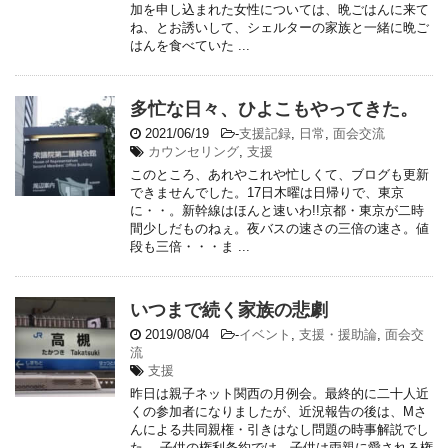
加を申し込まれた女性については、晩ごはんに来て
ね、とお誘いして、シェルターの家族と一緒に晩ご
はんを食べていた ...
多忙な日々、ひよこもやってきた。
2021/06/19
-
支援記録
,
日常
,
面会交流
カウンセリング
,
支援
このところ、あれやこれや忙しくて、ブログも更新
できませんでした。17日木曜は日帰りで、東京
に・・。新幹線はほんと速いわ!!京都・東京が二時
間少しだものねぇ。夜バスの速さの三倍の速さ。値
段も三倍・・・ま ...
いつまで続く家族の悲劇
2019/08/04
-
イベント
,
支援・援助論
,
面会交
流
支援
昨日は親子ネット関西の月例会。最終的に二十人近
くの参加者になりましたが、近況報告の後は、Mさ
んによる共同親権・引きはなし問題の時事解説でし
た。 子供の権利条約では、子供は両親に愛される権