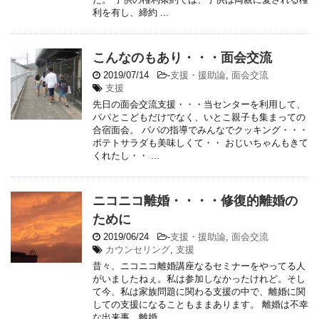
利を有し、締約 ...
こんなのもあり・・・面会交流
2019/07/14
-
支援・援助論
,
面会交流
支援
先日の面会交流支援・・・当センターを利用して、
パパとこどもだけでなく、いとこ親子も集まっての
合宿面会。 パパの指導でみんなでクッキング・・・
ポテトサラダも美味しくて・・ おじいちゃんもきて
くれたし・・ ...
ニコニコ離婚・・・・修復的離婚の
ために
2019/06/24
-
支援・援助論
,
面会交流
カウンセリング
,
支援
昔々、ニコニコ離婚講座なるセミナーをやってる人
がいましたねぇ。私は参加しなかったけれど。そし
て今、私は家族問題に関わる支援の中で、離婚に関
しての支援になることもままあります。 離婚は不幸
な出来事、離婚 ...