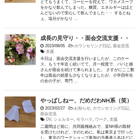
とてもうまくて、コーヒーを控えて、ワカメスープ
をかなり飲んでしまった。糖質、エネルギーはほと
んどないので安心して飲んでました・・ するとね
ぇ、塩分がかなり ...
成長の見守り・・面会交流支援・・
2023/08/05
-
カウンセリング日記
,
面会交流
支援
今日は、面会交流支援を行いましたが、このケー
ス、もう十年近く続いてて、月一程度で、パパと娘
さんが面会を続けて来られました。 さすがにここ数
年は面会の頻度も少なくなりましたが、小学四年生
の女の子が、専門 ...
やっぱしねー、だめだわNH系（笑）
2023/02/27
-
お知らせ
,
カウンセリング日記
,
面会交流
DV
,
シェルター
,
モラハラ
,
ワーク
,
支援
二週間ほど前に、共同親権絡みで、某NH系の取材
を受けたけれど、そのために、私は東京まで行った
し、東京のワークショップ参加の当事者八名ほどに