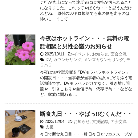
走行が禁止になって違反者には切符が切られること
になりました。これってやばくね・・と思うんだけ
れどね。 原付の30キロ規制でも車の側を走るのは
怖いし、まして ...
今夜はホットライン・・・無料の電
話相談と男性会議のお知らせ
2025/10/11
-
イベント
,
お知らせ
,
面会交流
DV
,
カウンセリング
,
メンズカウンセリング
,
モ
ラハラ
今夜は無料電話相談「DVモラハラホットライン」
の開設日・・・当事者が当事者の思いに寄り添う電
話相談です。DVモラハラだけでなく、引き離し問
題や、引きこもりや自傷行為、依存行為・・などな
ど、家族に関わる ...
断食九日・・・やばっ!!むくんだ・・
2023/12/04
-
お知らせ
,
支援記録
,
面会交流
支援
今日で断食九日目・・・昨日今日とワカメスープが