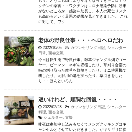
もう、どうにも隠しようがなくなってきたコロナワ
クチンの薬害・・ワクチンはコロナ感染予防に効果
がないどころか、感染を助長し、本人の死亡リスク
も高めるという最悪の結果が見えてきました。 これ
に対して、ワク ...
老体の野良仕事・・・ヘロヘロだわ
2022/10/05
-
カウンセリング日記
,
シェルター
,
日常
,
面会交流
今日は転生庵で野良仕事。雑草ジャングル畑でゴー
ヤー、ピーマン、ネギを収穫したり、草刈り合宿の
時の刈り取った雑草を野焼きしたり、ミニ耕運機で
耕したり、元肥用の溝を掘ったり、草引きをした
り・・ほんといろん ...
遅いけれど、順調な回復・・・・
2022/02/28
-
カウンセリング日記
,
シェルター
,
料理
,
面会交流
シェルター
,
支援
昨夜は参加申し込みもなくてメンズクッキングはキ
ャンセルとさせていただきました。がギリギリに参