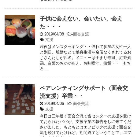
子供に会えない、会いたい、会え
た・・・
2019/04/08
-
面会交流
支援
昨夜はメンズクッキング・・遅れて参加の女性一人
と別居、離婚などで単身生活を余儀なくされてるお
じさんたちが四名。メニューは手まり寿司、紅茶煮
鶏、白菜のおかかあえ、お味噌汁、桜餅・・ もち
ろ ...
ペアレンティングサポート（面会交
流支援）卒業・・
2019/04/06
-
面会交流
支援
今日は三年近く面会交流で当センターの支援を受け
ておられたパパが、支援卒業の報告をしに来てくだ
さいました。もともとはエフピックの支援で面会交
流を続けてたけれど、期間終了ということで、エフ