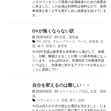
ンズカウンセリング講座の会場確保のための抽選会
に来ました。この会場は利用料は無料なので、使用
希望者が多く公平を期すために抽選会を設けていま
す。
DVが無くならない訳
2015/10/27
-
支援・援助論
DV
,
DV法
,
グループワーク
,
ワーク
,
加害者
,
支
援
,
暴力
,
脱暴力
,
被害者
今のDV支援は被害者を加害者から逃がして、保護
し、分離、離婚させることが唯一の基本路線になっ
ています。それはDV法が、民事対応で刑事事件扱
いではなく、加害者に対するアプローチが何もない
ことに原因してい ...
自分を変えるのは難しい・・
2015/10/22
-
カウンセリング日記
,
支援・援助
論
カウンセリング
,
支援
,
暴力
,
認知
今日は何人かの方の急なお電話を頂きました。たま
たまパートナーの対応に困り果ててる女性がかさな