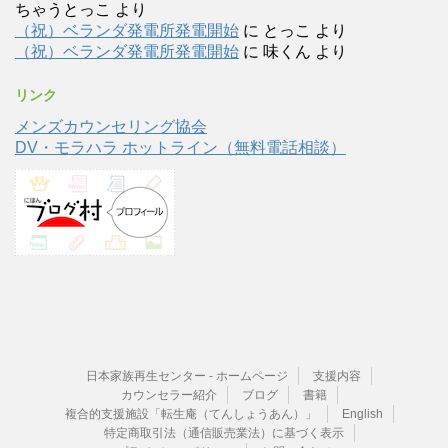
ちゃうとっこ
より
（祝）ベランダ発電所発電開始
に
とっこ
より
（祝）ベランダ発電所発電開始
に
味くん
より
リンク
メンズカウンセリング協会
DV・モラハラ ホットライン（無料電話相談）
日本家族再生センター - ホームページ
支援内容
カウンセラー紹介
ブログ
書籍
複合的支援施設「転生庵（てんしょうあん）」
English
特定商取引法（通信販売業法）に基づく表示