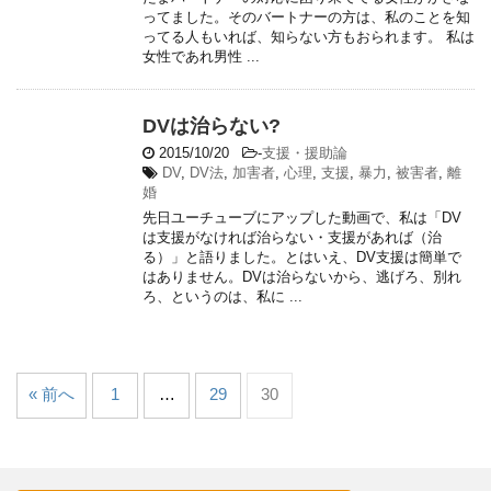
ってました。そのバートナーの方は、私のことを知
ってる人もいれば、知らない方もおられます。 私は
女性であれ男性 ...
DVは治らない?
2015/10/20
-
支援・援助論
DV
,
DV法
,
加害者
,
心理
,
支援
,
暴力
,
被害者
,
離
婚
先日ユーチューブにアップした動画で、私は「DV
は支援がなければ治らない・支援があれば（治
る）」と語りました。とはいえ、DV支援は簡単で
はありません。DVは治らないから、逃げろ、別れ
ろ、というのは、私に ...
« 前へ
1
…
29
30