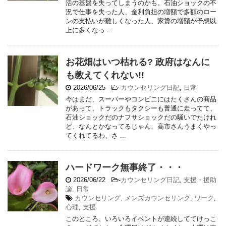
活の基盤を失ってしまうのかも。石油ショックの不
況で仕事を失った人、金利負担の増額で多額のロー
ンの支払いが難しくなった人、家賃の増額が予想以
上に多くなっ ...
お花畑はいつ枯れる? 政府はなんに
も教えてくれない!!
2026/06/25
-
カウンセリング日記
,
日常
今はまだ、スーパーやコンビニにはたくさんの商品
があって、トラックもタクシーも普通に走ってて、
石油ショックだのナフサショックだの騒いでたけれ
ど、なんとかなってるじゃん、高市さんうまくやっ
てくれてるわ、さ ...
ハードワーク無事終了・・・
2026/06/22
-
カウンセリング日記
,
支援・援助
論
,
日常
カウンセリング
,
メンズカウンセリング
,
ワーク
,
心理
,
支援
このところ、いろいろイベントが連続しててけっこ