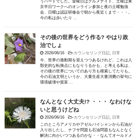
うハードでした。金曜日はグルメナイト、土曜は東
京半日ワークへのオンライン参加と夜の土曜勉強
会、日曜は認証研修会で朝から夜近くまで・・・。
今の私は歩いたり ...
その後の世界をどう作る? やはり政
治でしょ
2026/06/16
-
カウンセリング日記
,
日常
今、世界の激動期を迎えつつあるけれど、これは人
類史的な転換点にもなりうるかも、と考える私は、
その後の世界についてのあり方も模索してたりも。
今の石油文明というか、大量生産大量消費の挙句に
環境破壊や貧富 ...
なんとなく大丈夫!? ・・・ なわけな
いと思うけどね
2026/06/16
-
カウンセリング日記
,
日常
このところアメリカやアゼルバイシャンから石油が
入り出したし、ナフサ問題も石油問題もなんとなく
解決に向かいつつあるのかな・・なんてオールドメ