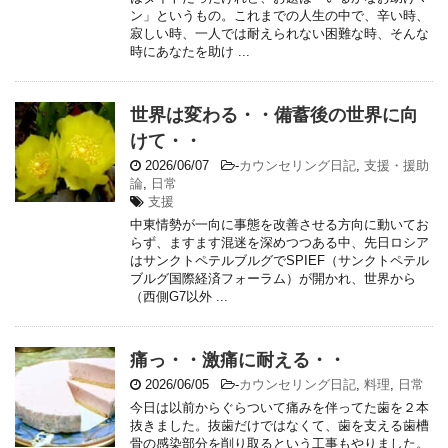
ン」というもの。これまでの人生の中で、辛い時、
寂しい時、一人では耐えられない困難な時、そんな
時にあなたを助け ...
世界は変わる・・備蓄後の世界に向
けて・・
2026/06/07
-
カウンセリング日記
,
支援・援助
論
,
日常
支援
中東情勢が一向に事態を改善させる方向に動いてお
らず、ますます混迷を深めつつある中、先日ロシア
はサンクトペテルブルグでSPIEF（サンクトペテル
ブルグ国際経済フォーラム）が開かれ、世界から
（西側G7以外 ...
痛っ・・激痛に耐える・・
2026/06/05
-
カウンセリング日記
,
料理
,
日常
今日は以前からぐらついて痛みを伴ってた歯を２本
抜きました。抜歯だけではなくて、歯を支える歯槽
骨の感染部分を削り取るという工事もやりました。