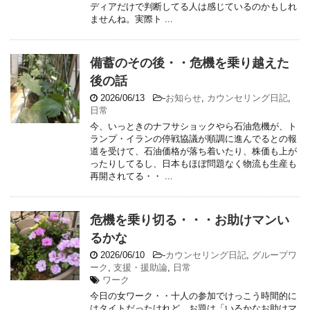
ディアだけで判断してる人は感じているのかもしれ
ませんね。実際ト ...
備蓄のその後・・危機を乗り越えた
後の話
2026/06/13
-
お知らせ
,
カウンセリング日記
,
日常
今、いっときのナフサショックやら石油危機が、ト
ランプ・イランの停戦協議が順調に進んでるとの報
道を受けて、石油価格が落ち着いたり、株価も上が
ったりしてるし、日本もほぼ問題なく物流も生産も
再開されてる・・ ...
危機を乗り切る・・・お助けマンい
るかな
2026/06/10
-
カウンセリング日記
,
グループワ
ーク
,
支援・援助論
,
日常
ワーク
今日の女ワーク・・十人の参加でけっこう時間的に
はタイトだったけれど、お題は「いるかなお助けマ