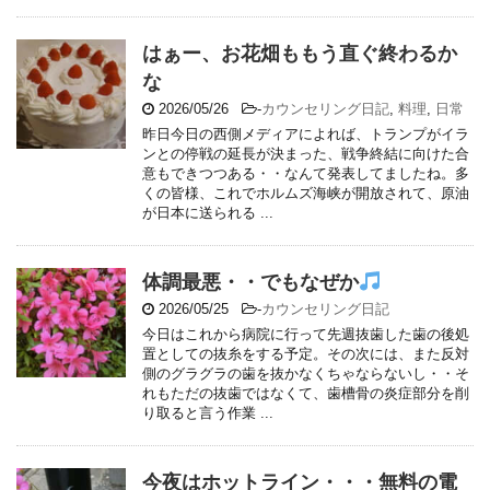
はぁー、お花畑ももう直ぐ終わるか
な
2026/05/26
-
カウンセリング日記
,
料理
,
日常
昨日今日の西側メディアによれば、トランプがイラ
ンとの停戦の延長が決まった、戦争終結に向けた合
意もできつつある・・なんて発表してましたね。多
くの皆様、これでホルムズ海峡が開放されて、原油
が日本に送られる ...
体調最悪・・でもなぜか
2026/05/25
-
カウンセリング日記
今日はこれから病院に行って先週抜歯した歯の後処
置としての抜糸をする予定。その次には、また反対
側のグラグラの歯を抜かなくちゃならないし・・そ
れもただの抜歯ではなくて、歯槽骨の炎症部分を削
り取ると言う作業 ...
今夜はホットライン・・・無料の電