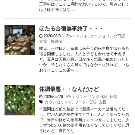
工事中はそこそこ麻酔が効いてるので、痛みとして
はさほど強くはな ...
ほたる合宿無事終了・・・
2026/06/01
-
イベント
,
カウンセリング日記
,
支援・援助論
昨日、一昨日と、京都は南丹市の転生庵でほたる合
宿を開催しました。大人と子ども合わせて十名ほ
ど。五月は天気が悪い日が多く気温が低めだったせ
いか、蛍もたくさん飛んではなかったけれど、いち
おうそこそこの蛍を ...
体調最悪・・なんだけど
2026/05/28
-
カウンセリング日記
,
日常
カウンセリング
,
ワーク
,
心理
,
支援
一週間ほど前の検診では腫瘍マーカーは落ちてた
し、抗がん剤の副作用でとてもしんどくなってたの
で、当日の抗がん剤投与はキャンセルしました。少
しずつ抗がん剤の副作用も無くなっていくかなと思
うけれど、慢性的な ...