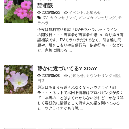
話相談
2026/05/23
-
イベント
,
お知らせ
DV
,
カウンセリング
,
メンズカウンセリング
,
モ
ラハラ
今夜は無料電話相談「DVモラハラホットライン」
の開設日・・・当事者が当事者の思いに寄り添う電
話相談です。DVモラハラだけでなく、引き離し問
題や、引きこもりや自傷行為、依存行為・・などな
ど、家族に関わる ...
静かに近づいてる? XDAY
2026/05/20
-
お知らせ
,
カウンセリング日記
,
日常
最近はあまり報道されなくなったウクライナ戦
争・・・ネットで出回る情報はプロパガンダが多く
て、本当のことはよくわからないけれど、かなり詳
しく客観的に情報として流す人の話を聞いてみる
と、ウクライナがもう戦 ...