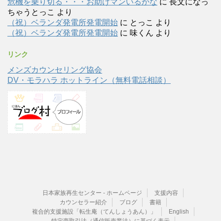
危機を乗り切る・・・お助けマンいるかな
に
長文になっ
ちゃうとっこ
より
（祝）ベランダ発電所発電開始
に
とっこ
より
（祝）ベランダ発電所発電開始
に
味くん
より
リンク
メンズカウンセリング協会
DV・モラハラ ホットライン（無料電話相談）
日本家族再生センター - ホームページ
支援内容
カウンセラー紹介
ブログ
書籍
複合的支援施設「転生庵（てんしょうあん）」
English
特定商取引法（通信販売業法）に基づく表示