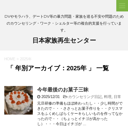
DVやモラハラ、デートDV等の暴力問題・家族を巡る不安や問題のため
のカウンセリング・ワーク・シェルター等の複合的支援を行っていま
す。
日本家族再生センター
HOME
>
2025年
「 年別アーカイブ：2025年 」 一覧
今年最後のお菓子三昧
2025/12/31
-
カウンセリング日記
,
料理
,
日常
元旦研修の準備もほぼ終わったし・・少し時間がで
きたので・・・ささっとお菓子作りを・・クリスマ
スをふくめしばらくケーキらしいものを作ってなか
ったので・・（ちょっとイチゴが高かった
し）・・・今日はイチゴが ...