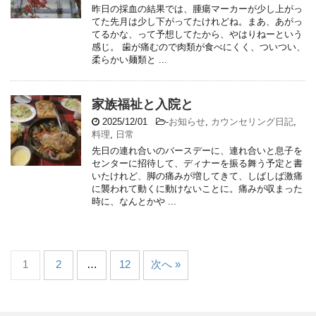
昨日の採血の結果では、腫瘍マーカーが少し上がっ
てた先月は少し下がってたけれどね。まあ、あがっ
てるかな、って予想してたから、やはりねーという
感じ。 歯が痛むので肉類が食べにくく、ついつい、
柔らかい麺類と ...
家族福祉と入院と
2025/12/01
-
お知らせ
,
カウンセリング日記
,
料理
,
日常
先日の連れ合いのバースデーに、連れ合いと息子を
センターに招待して、ディナーを振る舞う予定と書
いたけれど、脚の痛みが増してきて、しばしば激痛
に襲われて動くに動けないことに。痛みが収まった
時に、なんとかや ...
1
2
…
12
次へ »