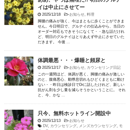
イは中止にさせてー
2025/12/18
-
お知らせ
,
料理
脚腰の痛みが強く、今はまともに歩くことができま
せん。今日明日で、グルナイの仕込みやら、当日の
オーダー対応もできそうになくて・・急な話だけれ
ど、明日のグルナイはとりあえず中止にさせていた
だきます。 今後 ...
体調最悪・・・爆睡と頻尿と
2025/12/17
-
お知らせ
,
カウンセリング日記
この一週間ほど、体調が悪く、脚腰の痛みが激しい
のと、腹痛悪心、動悸息切れもひどくまともに動け
ない・・昨日は検診日でDrに話したけれど、新しい
抗がん剤を少し量を減らそうかということに。 それ
と、今、かな ...
只今、無料ホットライン開設中
2025/12/13
-
お知らせ
DV
,
カウンセリング
,
メンズカウンセリング
,
モ