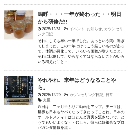
嗚呼・・・一年が終わった・・明日
から研修だ!!
2025/12/31
-
イベント
,
お知らせ
,
カウンセリ
ング日記
それにしても早い一年でした。あっという間に過ぎ
てしまった。この一年はけっこう厳しいものがあっ
て、体調が悪化して、いろいろ困難が増えたこと。
それに比例して、やらなくてはならないことがいろ
いろ増えたこと・ ...
やれやれ、来年はどうなることや
ら。
2025/12/29
-
カウンセリング日記
,
日常
支援
昨日は、二ヶ月半ぶりに動画をアップ。テーマは、
世界も日本もヤバくなってきたってことね。日本の
オールドメディアはほとんど真実を流さないで、ど
うでもいいような・・むしろ、彼らに好都合なプロ
パガンダ情報を流 ...