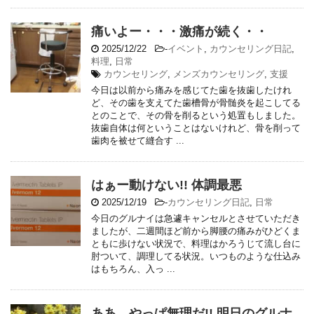
痛いよー・・・激痛が続く・・
2025/12/22
-
イベント
,
カウンセリング日記
,
料理
,
日常
カウンセリング
,
メンズカウンセリング
,
支援
今日は以前から痛みを感じてた歯を抜歯したけれ
ど、その歯を支えてた歯槽骨が骨髄炎を起こしてる
とのことで、その骨を削るという処置もしました。
抜歯自体は何ということはないけれど、骨を削って
歯肉を被せて縫合す ...
はぁー動けない!! 体調最悪
2025/12/19
-
カウンセリング日記
,
日常
今日のグルナイは急遽キャンセルとさせていただき
ましたが、二週間ほど前から脚腰の痛みがひどくま
ともに歩けない状況で、料理はかろうじて流し台に
肘ついて、調理してる状況。いつものような仕込み
はもちろん、入っ ...
ああ、やっぱ無理だ!! 明日のグルナ