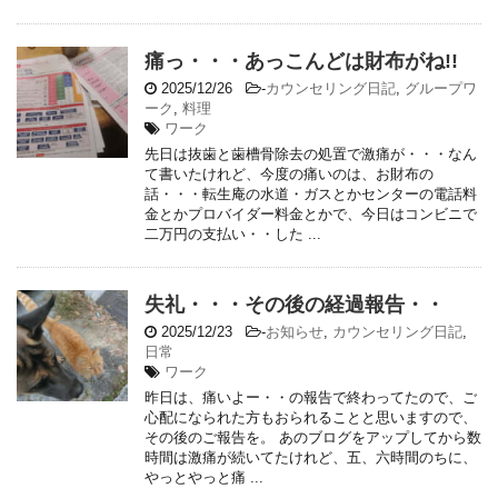
痛っ・・・あっこんどは財布がね!!
2025/12/26
-
カウンセリング日記
,
グループワ
ーク
,
料理
ワーク
先日は抜歯と歯槽骨除去の処置で激痛が・・・なん
て書いたけれど、今度の痛いのは、お財布の
話・・・転生庵の水道・ガスとかセンターの電話料
金とかプロバイダー料金とかで、今日はコンビニで
二万円の支払い・・した ...
失礼・・・その後の経過報告・・
2025/12/23
-
お知らせ
,
カウンセリング日記
,
日常
ワーク
昨日は、痛いよー・・の報告で終わってたので、ご
心配になられた方もおられることと思いますので、
その後のご報告を。 あのブログをアップしてから数
時間は激痛が続いてたけれど、五、六時間のちに、
やっとやっと痛 ...