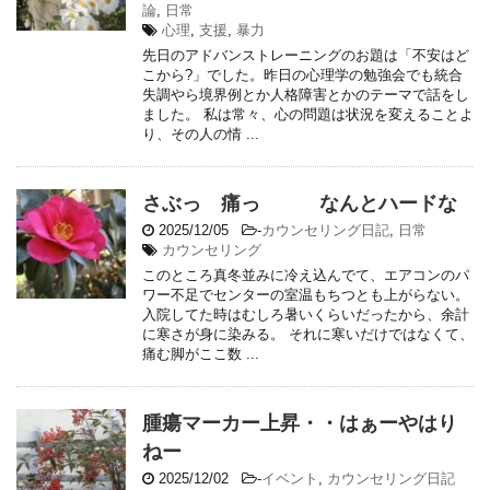
論
,
日常
心理
,
支援
,
暴力
先日のアドバンストレーニングのお題は「不安はど
こから?」でした。昨日の心理学の勉強会でも統合
失調やら境界例とか人格障害とかのテーマで話をし
ました。 私は常々、心の問題は状況を変えることよ
り、その人の情 ...
さぶっ 痛っ なんとハードな
2025/12/05
-
カウンセリング日記
,
日常
カウンセリング
このところ真冬並みに冷え込んでて、エアコンのパ
ワー不足でセンターの室温もちつとも上がらない。
入院してた時はむしろ暑いくらいだったから、余計
に寒さが身に染みる。 それに寒いだけではなくて、
痛む脚がここ数 ...
腫瘍マーカー上昇・・はぁーやはり
ねー
2025/12/02
-
イベント
,
カウンセリング日記