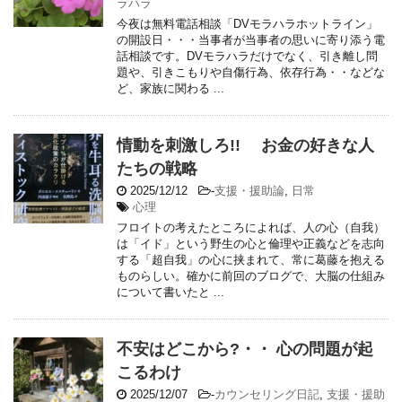
ラハラ
今夜は無料電話相談「DVモラハラホットライン」
の開設日・・・当事者が当事者の思いに寄り添う電
話相談です。DVモラハラだけでなく、引き離し問
題や、引きこもりや自傷行為、依存行為・・などな
ど、家族に関わる ...
情動を刺激しろ!! お金の好きな人
たちの戦略
2025/12/12
-
支援・援助論
,
日常
心理
フロイトの考えたところによれば、人の心（自我）
は「イド」という野生の心と倫理や正義などを志向
する「超自我」の心に挟まれて、常に葛藤を抱える
ものらしい。確かに前回のブログで、大脳の仕組み
について書いたと ...
不安はどこから?・・ 心の問題が起
こるわけ
2025/12/07
-
カウンセリング日記
,
支援・援助