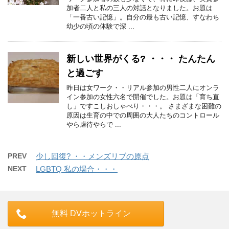
加者二人と私の三人の対話となりました。お題は
「一番古い記憶」。自分の最も古い記憶、すなわち
幼少の頃の体験で深 ...
新しい世界がくる? ・・・ たんたん
と過ごす
昨日は女ワーク・・リアル参加の男性二人にオンラ
イン参加の女性六名で開催でした。お題は「育ち直
し」ですこしおしゃべり・・・。 さまざまな困難の
原因は生育の中での周囲の大人たちのコントロール
やら虐待やらで ...
PREV
少し回復? ・・メンズリブの原点
NEXT
LGBTQ 私の場合・・・
無料 DVホットライン