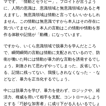
マです、「情動とセラピー」。フロイトが言うよう
に、人間の意識は、意識領域と無意識領域があると考
えますし、無意識領域は情動と言ってもいいかもしれ
ません。この情動は無意識ですから本人はその存在に
気づいてませんが、本人の言動はこの情動や情動を形
作る体験や記憶が「動機」になっています。
ですから、いくら意識領域で脱暴力を学んだところ
で、瞬間瞬間の言動は情動に支配されているので、防
衛が働いた時には情動が暴力的な言動を誘発するでし
ょう。刺激されて思わずやってしまった、反省してい
る、記憶に残ってない、我慢しきれなくなった・・な
どなど、暴力を正当化するでしょう。
中には脱暴力を学び、暴力を使わず、ロジックや、経
済力、権威を用いて相手を支配、コントロールしよう
とする「巧妙な加害者」に成り下がる人もいるでしょ