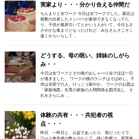
実家より・・・分かり合える仲間だ
ちんまりと女ワーク 今日は女ワークでした。最近は
複数の出産したメンバーが参加できなくなってた
り、子供が風邪引いてとかいう人がいて、今日もさ
さやかな集まりとなったけれど、みなさんそこそこ
遠くからいらして ...
どうする、母の呪い、姉妹のしがら
み・・
今日は女ワークとその後のおしゃべり会でほぼ一日
が過ぎました。 ワークの後のランチはそばめし。子
供は全部で六人、けっこう賑やか。 ワークのお題は
「家族地図」生育の家族の人間関係を図式化し、そ
れをさらにみ ...
体験の共有・・・共犯者の視
点・・・
昨日、一昨日と、お盆であったり、雨だったりで、
ワーク参加者の数も少なくて、特に昨夜は、実質参