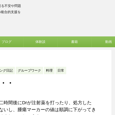
巡る不安や問題
の複合的支援を
ブログ
体験談
書籍
動画
ング日記
グループワーク
料理
日常
・・
二時間後にDrが注射薬を打ったり、処方した
ないし、腫瘍マーカーの値は順調に下がってき