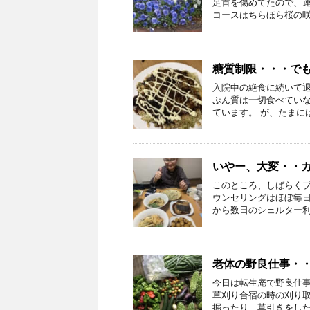
足首を傷めてたので、
コースはちらほら桜の咲き
糖質制限・・・でも
入院中の絶食に続いて
ぷん質は一切食べてい
ています。 が、たまには
いやー、大変・・
このところ、しばらく
ウンセリングはほぼ毎
から数日のシェルター利用
老体の野良仕事・
今日は転生庵で野良仕
草刈り合宿の時の刈り
掘ったり、草引きをしたり