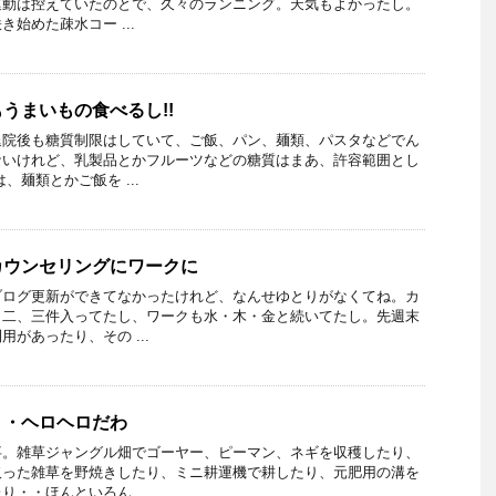
運動は控えていたのとで、久々のランニング。天気もよかったし。
始めた疎水コー ...
うまいもの食べるし!!
退院後も糖質制限はしていて、ご飯、パン、麺類、パスタなどでん
ないけれど、乳製品とかフルーツなどの糖質はまあ、許容範囲とし
、麺類とかご飯を ...
カウンセリングにワークに
ブログ更新ができてなかったけれど、なんせゆとりがなくてね。カ
日二、三件入ってたし、ワークも水・木・金と続いてたし。先週末
があったり、その ...
・・ヘロヘロだわ
事。雑草ジャングル畑でゴーヤー、ピーマン、ネギを収穫したり、
取った雑草を野焼きしたり、ミニ耕運機で耕したり、元肥用の溝を
・・ほんといろん ...