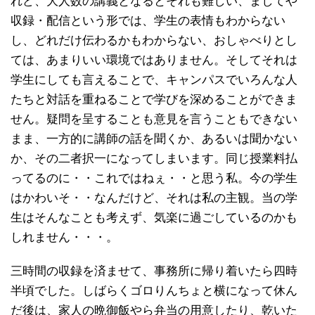
れど、大人数の講義となるとそれも難しい、ましてや
収録・配信という形では、学生の表情もわからない
し、どれだけ伝わるかもわからない、おしゃべりとし
ては、あまりいい環境ではありません。そしてそれは
学生にしても言えることで、キャンパスでいろんな人
たちと対話を重ねることで学びを深めることができま
せん。疑問を呈することも意見を言うこともできない
まま、一方的に講師の話を聞くか、あるいは聞かない
か、その二者択一になってしまいます。同じ授業料払
ってるのに・・これではねぇ・・と思う私。今の学生
はかわいそ・・なんだけど、それは私の主観。当の学
生はそんなことも考えず、気楽に過ごしているのかも
しれません・・・。
三時間の収録を済ませて、事務所に帰り着いたら四時
半頃でした。しばらくゴロりんちょと横になって休ん
だ後は、家人の晩御飯やら弁当の用意したり、乾いた