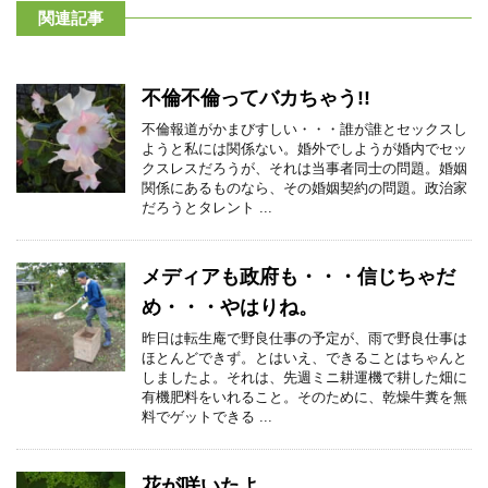
関連記事
不倫不倫ってバカちゃう!!
不倫報道がかまびすしい・・・誰が誰とセックスし
ようと私には関係ない。婚外でしようが婚内でセッ
クスレスだろうが、それは当事者同士の問題。婚姻
関係にあるものなら、その婚姻契約の問題。政治家
だろうとタレント ...
メディアも政府も・・・信じちゃだ
め・・・やはりね。
昨日は転生庵で野良仕事の予定が、雨で野良仕事は
ほとんどできず。とはいえ、できることはちゃんと
しましたよ。それは、先週ミニ耕運機で耕した畑に
有機肥料をいれること。そのために、乾燥牛糞を無
料でゲットできる ...
花が咲いたよ