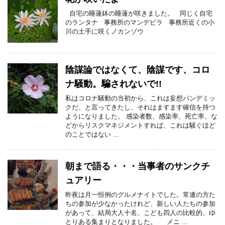
自宅の睡蓮鉢の睡蓮が咲きました。 同じく自宅
のランタナ 事務所のマンデビラ 事務所近くの小
川の土手に咲くノカンゾウ
陰謀論ではなくて、陰謀です、コロ
ナ騒動。騙されないで!!
私はコロナ騒動の当初から、これは妄想パンデミッ
クだ、と言ってきたし、それはますます確信を持つ
ようになりました。 感染者数、感染率、死亡率、な
どからリスクマネジメントすれば、これは騒ぐほど
のことではない ...
朝まで語る・・・当事者のサンクチ
ュアリー
昨夜は月一恒例のグルメナイトでした。常連の方た
ちの参加が少なかったけれど、新しい人たちの参加
があって、結局大人十名、こども四人の比較的、ゆ
とりある集まりとなりました。 メニ ...