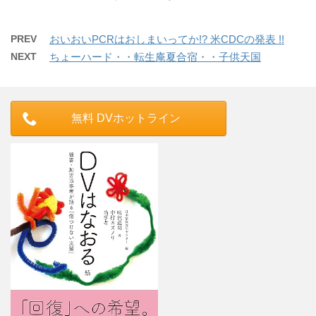
PREV
おいおいPCRはおしまいってか!? 米CDCの発表 !!
NEXT
ちょーハード・・転生庵夏合宿・・子供天国
無料 DVホットライン