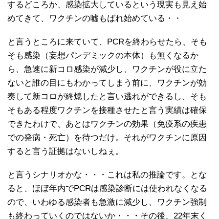
するどころか、感染拡大しているという現実も見え始
めてきて、ワクチンの嘘もばれ始めている・・
と言うところに来ていて、PCRを終わらせたら、そも
そも感染（妄想パンデミックの本体）も無くなるか
ら、急速に新コロ感染が減少し、ワクチンが役に立た
ないと誰の目にもわかってしまう前に、ワクチンが効
奏して新コロが終熄したと言い逃れができるし、そも
そもある程度ワクチンを接種させたと言う実績は確保
できたわけで、あとはワクチンの効果（免疫系の疾患
での発病・死亡）を待つだけ。それがワクチンに原因
すると言う証拠はないしねぇ。
と言うシナリオかな・・・これは私の推論です。とな
ると、ほぼ年内でPCRは感染診断には使われなくなる
ので、いわゆる感染者も急激に減少し、ワクチン強制
も終わっていくのではないか・・・その後、22年末く