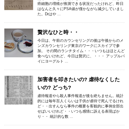
癌細胞の増殖が推測できる状況だったけれど、昨日
はなんと久々にPSA値が僅かながら減少していまし
た。Drはや ...
贅沢なひと時・・
今日は、午前のカウンセリングの後は午後からのメ
ンズカウンセリング東京のワークにスカイプで参
加。 その間のランチタイム・・・いつもはほとんど
食べないけれど、今日は贅沢に、・・・ アップルパ
イにヨーグルト ...
加害者を叩きたいの? 虐待なくした
いの? どっち?
虐待報道やら殺人事件報道が後を絶ちません。統計
的には毎年百人くらいは子供が虐待で死んでるけれ
ど・・出すんなら事件の概要を客観的に事例全部出
せばいいけれど・・いつも感情に訴える表現ばか
り・・ 統計的な数 ...