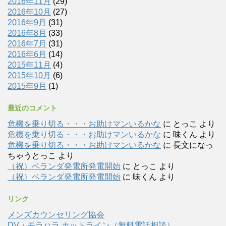
2016年11月
(29)
2016年10月
(27)
2016年9月
(31)
2016年8月
(33)
2016年7月
(31)
2016年6月
(14)
2015年11月
(4)
2015年10月
(6)
2015年9月
(1)
最近のコメント
危機を乗り切る・・・お助けマンいるかな
に
とっこ
より
危機を乗り切る・・・お助けマンいるかな
に
味くん
より
危機を乗り切る・・・お助けマンいるかな
に
長文になっ
ちゃうとっこ
より
（祝）ベランダ発電所発電開始
に
とっこ
より
（祝）ベランダ発電所発電開始
に
味くん
より
リンク
メンズカウンセリング協会
DV・モラハラ ホットライン（無料電話相談）