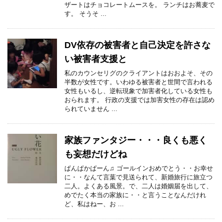
ザートはチョコレートムースを。 ランチはお蕎麦で
す。 そうそ ...
DV依存の被害者と自己決定を許さな
い被害者支援と
私のカウンセリグのクライアントはおおよそ、その
半数が女性です。いわゆる被害者と世間で言われる
女性もいるし、逆転現象で加害者化している女性も
おられます。 行政の支援では加害女性の存在は認め
られていません ...
家族ファンタジー・・・良くも悪く
も妄想だけどね
ぱんぱかぱーん♫ ゴールインおめでとう・・お幸せ
に・・なんて言葉で見送られて、新婚旅行に旅立つ
二人。よくある風景。で、二人は婚姻届を出して、
めでたく本当の家族に・・と言うことなんだけれ
ど、私はねー、お ...