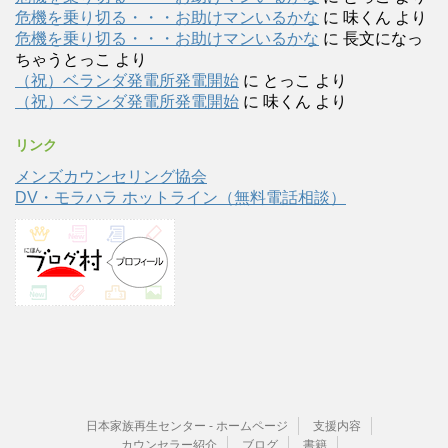
危機を乗り切る・・・お助けマンいるかな
に
味くん
より
危機を乗り切る・・・お助けマンいるかな
に
長文になっ
ちゃうとっこ
より
（祝）ベランダ発電所発電開始
に
とっこ
より
（祝）ベランダ発電所発電開始
に
味くん
より
リンク
メンズカウンセリング協会
DV・モラハラ ホットライン（無料電話相談）
日本家族再生センター - ホームページ
支援内容
カウンセラー紹介
ブログ
書籍