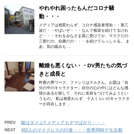
やれやれ困ったもんだコロナ騒
動・・・
メディアは相変わらず、コロナ感染者増加・・第三
波だ・・やばいぞ・・・なんて報道を続けてるけれ
ど・・・それをみなさま真に受けてか、マスクだの
三密だの、自粛だの・・・を続けてらっしゃる。 ま
あ、気の緩みも ...
離婚も悪くない・・DV男たちの気づ
きと成長と
昨夜の男ワーク、ファシリはテルさん。お題は「自
分の中のキャラクター」自分の心の中にはどんな感
情があるか探して、それに名前をつけてみようとい
うもの。 私は相変わらず、十人くらいのキャラクタ
ーが存在します ...
PREV
嘘はダメよ!! メディアもデマばかり・・・
NEXT
450人のマスクレスの行進・・・世界同時デモ京都