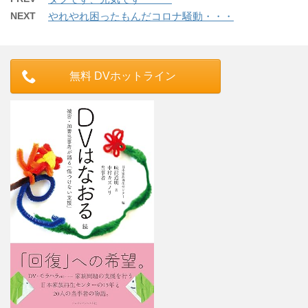
NEXT
やれやれ困ったもんだコロナ騒動・・・
無料 DVホットライン