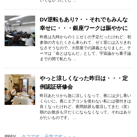
いでなかつたでし ...
DV逆転もあり?・・それでもみんな
幸せに・・・銀座ワークは賑やかに
昨夜は九時からのミニゼミの予定だったけれど、初
参加の方もたくさん来られて、ゼミ室には入りきれ
なさそうなので、大部屋での講義となりました。テ
ーマは「命とはなんだ」として、宇宙論から量子論
までの間で私たち ...
やっと涼しくなった昨日は・・・定
例認証研修会
昨日あたりから急に涼しくなって、夜には少し寒い
くらいに。夜にエアコンを使わない私には寝付きは
良くなったけれど、夜間頻尿も復活してきた（笑）
朝のお散歩も汗だくにならなくなって、それはあり
がたいものです。 ...
PREV
タフです、元気です・・・