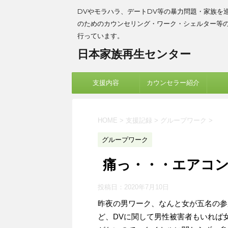
DVやモラハラ、デートDV等の暴力問題・家族を
のためのカウンセリング・ワーク・シェルター等
行っています。
日本家族再生センター
支援内容
カウンセラー紹介
HOME
>
支援記録
>
グループワーク
>
グループワーク
痛っ・・・エアコ
投稿日：
2020年7月10日
昨夜の男ワーク、なんと女が五名の参
ど、DVに関して男性被害者もいれば