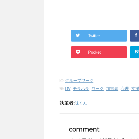
Twitter
B
Pocket
-
グループワーク
-
DV
,
モラハラ
,
ワーク
,
加害者
,
心理
,
支
執筆者:
味くん
comment