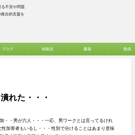
巡る不安や問題
の複合的支援を
ブログ
体験談
書籍
動画
ン潰れた・・・
加・・男が六人・・・一応、男ワークとは言ってるけれ
女性加害者もいるし・・・性別で分けることはあまり意味