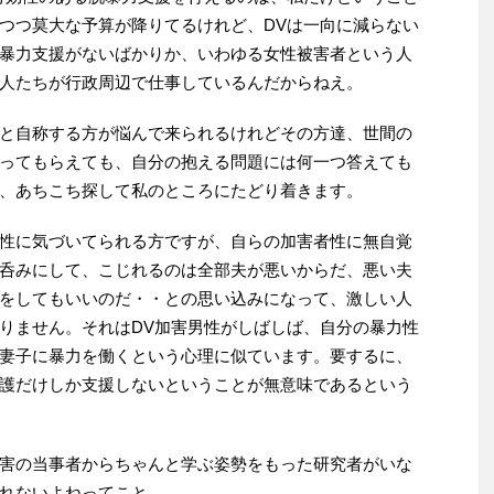
つつ莫大な予算が降りてるけれど、DVは一向に減らない
暴力支援がないばかりか、いわゆる女性被害者という人
人たちが行政周辺で仕事しているんだからねえ。
と自称する方が悩んで来られるけれどその方達、世間の
ってもらえても、自分の抱える問題には何一つ答えても
、あちこち探して私のところにたどり着きます。
性に気づいてられる方ですが、自らの加害者性に無自覚
呑みにして、こじれるのは全部夫が悪いからだ、悪い夫
をしてもいいのだ・・との思い込みになって、激しい人
りません。それはDV加害男性がしばしば、自分の暴力性
妻子に暴力を働くという心理に似ています。要するに、
護だけしか支援しないということが無意味であるという
害の当事者からちゃんと学ぶ姿勢をもった研究者がいな
れないよねってこと。