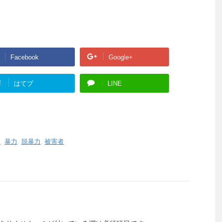
Facebook
Google+
!
はてブ
LINE
援
,
暴力
,
脱暴力
,
被害者