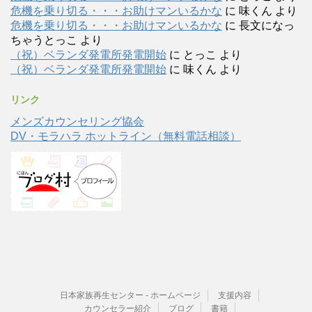
危機を乗り切る・・・お助けマンいるかな
に
味くん
より
危機を乗り切る・・・お助けマンいるかな
に
長文になっ
ちゃうとっこ
より
（祝）ベランダ発電所発電開始
に
とっこ
より
（祝）ベランダ発電所発電開始
に
味くん
より
リンク
メンズカウンセリング協会
DV・モラハラ ホットライン（無料電話相談）
日本家族再生センター - ホームページ
支援内容
カウンセラー紹介
ブログ
書籍