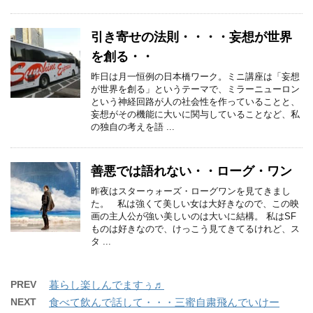
引き寄せの法則・・・・妄想が世界
を創る・・
昨日は月一恒例の日本橋ワーク。ミニ講座は「妄想
が世界を創る」というテーマで、ミラーニューロン
という神経回路が人の社会性を作っていることと、
妄想がその機能に大いに関与していることなど、私
の独自の考えを語 ...
善悪では語れない・・ローグ・ワン
昨夜はスターゥォーズ・ローグワンを見てきまし
た。 私は強くて美しい女は大好きなので、この映
画の主人公が強い美しいのは大いに結構。 私はSF
ものは好きなので、けっこう見てきてるけれど、ス
タ ...
PREV
暮らし楽しんでますぅ♬
NEXT
食べて飲んで話して・・・三蜜自粛飛んでいけー