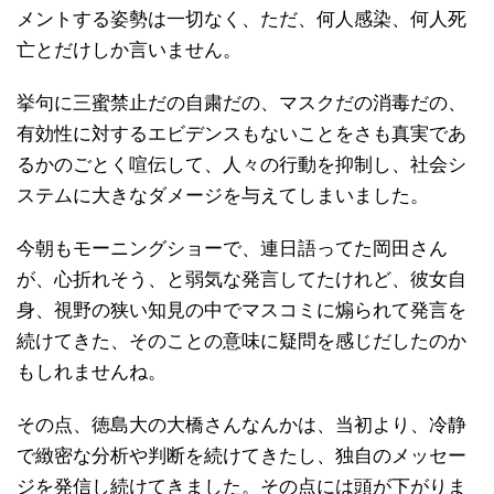
メントする姿勢は一切なく、ただ、何人感染、何人死
亡とだけしか言いません。
挙句に三蜜禁止だの自粛だの、マスクだの消毒だの、
有効性に対するエビデンスもないことをさも真実であ
るかのごとく喧伝して、人々の行動を抑制し、社会シ
ステムに大きなダメージを与えてしまいました。
今朝もモーニングショーで、連日語ってた岡田さん
が、心折れそう、と弱気な発言してたけれど、彼女自
身、視野の狭い知見の中でマスコミに煽られて発言を
続けてきた、そのことの意味に疑問を感じだしたのか
もしれませんね。
その点、徳島大の大橋さんなんかは、当初より、冷静
で緻密な分析や判断を続けてきたし、独自のメッセー
ジを発信し続けてきました。その点には頭が下がりま