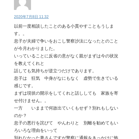
2020年7月8日 11:32
以前一度相談したことのある小貫やすこともうしま
す。。
息子が夫婦で争いをおこし警察沙汰になったとのこと
が今月わかりました。
いっていることに反省の意がなく親がまずは今の状況
を教えてくれと
話しても気持ちが逆立つだけであります。
息子は 狂気 中身がなにもなく 虚勢で生きている
感じです。
まずは現状の開示をしてくれと話ししても 家族を寄
せ付けません。。
一方 いままで何故出ていくもせず？別れもしない
のか？
息子の悪行を詫びて やんわりと 別離を勧めてもい
ろいろな理由をいって
別れなかった妻さんですが警察に通報をきっかけに怖