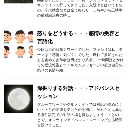
オンラインで行ってきました。入院中とはいうもの
の、今は検査などは全て終わり、二時半から三時半
の放射線治療の時 ...
怒りをどうする・・・感情の受容と
言語化
今日は男の非暴力ワークでした。ファシリは私。テ
ーマは「感情に気づく」でした。遅れて参加された
方も含めて参加者は男ばかり八名。 一時間ほどかけ
ての近況報告とウェルカムメッセージの後は自分の
怒りの表情を絵 ...
深掘りする対話・・・アドバンスセ
ッション
グループワークやグルメナイトでは対話が深めにく
い・・との要望を受けたのを機に、それらとは異な
る条件設定での対話の場を持ちましょう・・とのこ
とで、オンラインアドバンストレーニングなる時間
を設けました。 ...