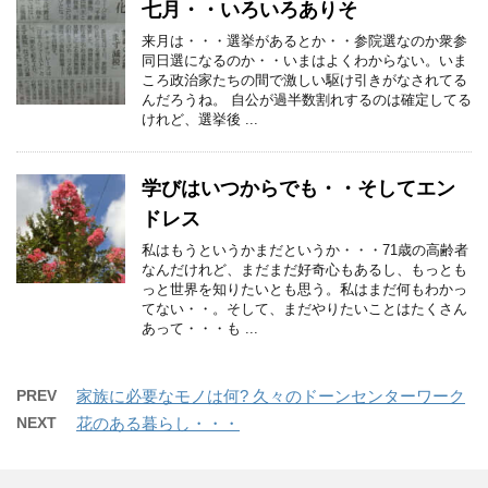
七月・・いろいろありそ
来月は・・・選挙があるとか・・参院選なのか衆参
同日選になるのか・・いまはよくわからない。いま
ころ政治家たちの間で激しい駆け引きがなされてる
んだろうね。 自公が過半数割れするのは確定してる
けれど、選挙後 ...
学びはいつからでも・・そしてエン
ドレス
私はもうというかまだというか・・・71歳の高齢者
なんだけれど、まだまだ好奇心もあるし、もっとも
っと世界を知りたいとも思う。私はまだ何もわかっ
てない・・。そして、まだやりたいことはたくさん
あって・・・も ...
PREV
家族に必要なモノは何? 久々のドーンセンターワーク
NEXT
花のある暮らし・・・