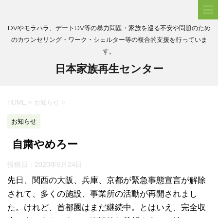
DVやモラハラ、デートDV等の暴力問題・家族を巡る不安や問題のため
のカウンセリング・ワーク・シェルター等の複合的支援を行っていま
す。
日本家族再生センター
HOME
>
お知らせ
>
お知らせ
自粛やめろー
投稿日：
2020年5月24日
先日、関西の大阪、兵庫、京都が緊急事態宣言が解除
されて、多くの施設、事業所の活動が再開されまし
た。けれど、首都圏はまだ継続中。とはいえ、完全収