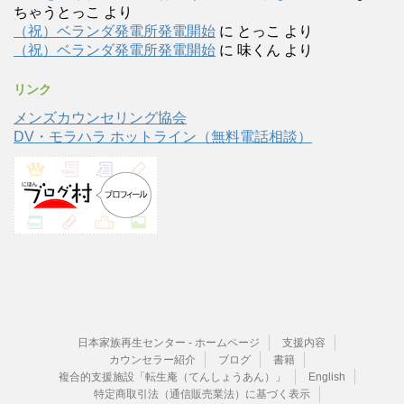
ちゃうとっこ
より
（祝）ベランダ発電所発電開始
に
とっこ
より
（祝）ベランダ発電所発電開始
に
味くん
より
リンク
メンズカウンセリング協会
DV・モラハラ ホットライン（無料電話相談）
日本家族再生センター - ホームページ
支援内容
カウンセラー紹介
ブログ
書籍
複合的支援施設「転生庵（てんしょうあん）」
English
特定商取引法（通信販売業法）に基づく表示