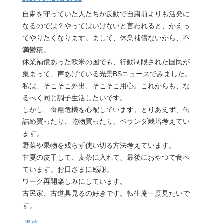
自粛を守っていた人たちが反動で自粛前よりも活発に
なるのでは？やってはいけないと言われると、かえっ
てやりたくなります。まして、休業補償ないから、不
満鬱積。
休業補償あった欧米の国でも、行動制限された国民が
集まって、声あげている光景BSニュースでみました。
私は、そこそこ外出、そこそこ用心。これからも、な
るべく同じ調子生活したいです。
しかし、食糧危機を心配しています。とりあえず、缶
詰め買ったり、乾物買ったり、ベランダ栽培考えてい
ます。
野菜や果物を残らず使い切る方法考えています。
甘夏の皮干して、麦茶に入れて、最後におやつで食べ
ています。お日さまに感謝。
ワーク再開楽しみにしています。
古民家、古道具見るの好きです。転生庵一度見たいで
す。
返信