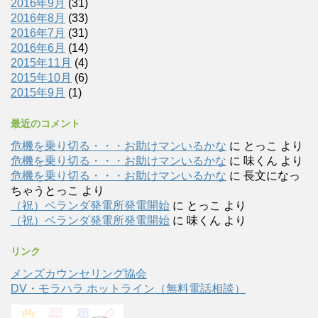
2016年9月
(31)
2016年8月
(33)
2016年7月
(31)
2016年6月
(14)
2015年11月
(4)
2015年10月
(6)
2015年9月
(1)
最近のコメント
危機を乗り切る・・・お助けマンいるかな
に
とっこ
より
危機を乗り切る・・・お助けマンいるかな
に
味くん
より
危機を乗り切る・・・お助けマンいるかな
に
長文になっ
ちゃうとっこ
より
（祝）ベランダ発電所発電開始
に
とっこ
より
（祝）ベランダ発電所発電開始
に
味くん
より
リンク
メンズカウンセリング協会
DV・モラハラ ホットライン（無料電話相談）