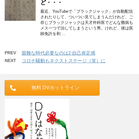
ど・・・
最近、YouTubeで「ブラックジャック」が自動配信
されたりして、ついつい見てしまうんだけれど、ご
存じブラックジャックは天才外科医でどんな難病も
メス一つで治してしまうという男。けれど、彼は医
師免許を剥 ...
PREV
困難な時代必要なのは2 自己肯定感
NEXT
コロナ騒動もネクストステージ（笑）に
無料 DVホットライン