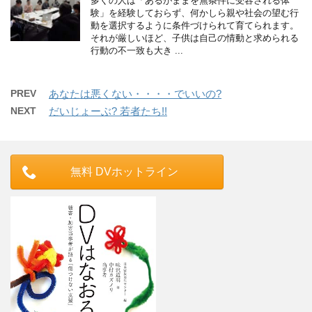
多くの人は「あるがままを無条件に受容される体
験」を経験しておらず、何かしら親や社会の望む行
動を選択するように条件づけられて育てられます。
それが厳しいほど、子供は自己の情動と求められる
行動の不一致も大き ...
PREV
あなたは悪くない・・・・でいいの?
NEXT
だいじょーぶ? 若者たち!!
無料 DVホットライン