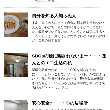
トの圧力で訳も ...
自分を知る人知らぬ人
まあ、多くの人にとって自分の顔は鏡を使わないと
見えないわけで、自分の顔に鼻くそがついてない
か、飯粒がついてないか、ということは気にすると
ころでしょう。鼻くそとか汚れはわかりやすいけれ
ど、自分の発する言 ...
SDGsの嘘に騙されないよー・・・ほ
んとのエコ生活の私
温暖化防止のために・・・CO2を減らすため
に・・・ということで、ソーラーパネルが推奨され
たり、風力発電が進められたり、EV自動車が推奨
されたりと・・いろいろと政府や財界が動いてきて
るけれど・・・ついで ...
安心安全?・・・心の居場所