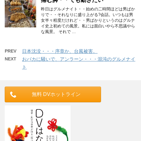
痛む脚・・でも動きたい
昨日はグルメナイト・・始めの二時間ほどは男ばか
りで・・それなりに盛り上がる?会話。いつもは男
女半々程度だけれど・・男ばかりというのはグルナ
イ史上初めての風景。私には面白いやら不思議やら
な風景。 それで ...
PREV
日本沈没・・・序章か、台風被害。
NEXT
おバカに騒いで、アンラーン・・・混沌のグルメナイ
ト
無料 DVホットライン