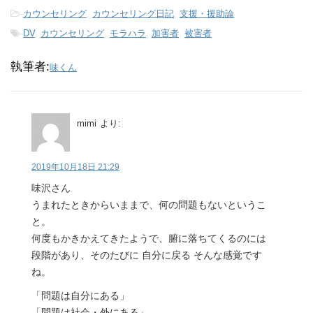
-
カウンセリング
,
カウンセリング日記
,
支援・援助論
-
DV
,
カウンセリング
,
モラハラ
,
加害者
,
被害者
執筆者:
味くん
mimi
より:
2019年10月18日 21:29
味沢さん
うまれたときからいままで、何の問題もないというこ
と。
何度もかきかえてきたようで、腑に落ちてくるのには
段階があり、そのたびに 自分に戻る そんな感覚です
ね。
「問題は自分にある」
「問題は社会・外にある」