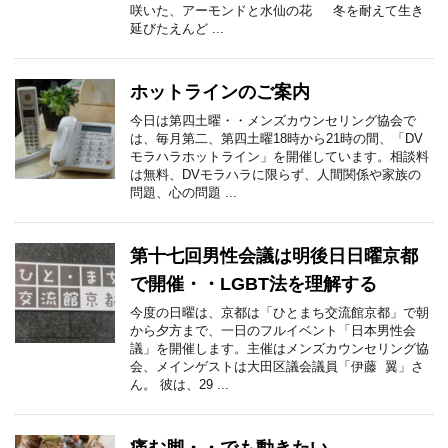
咲いた、アーモンドと水仙の花 冬を耐えて生き
延びたえんど ...
ホットラインのご案内
今日は第四土曜・・メンズカウンセリング協会で
は、毎月第二、第四土曜18時から21時の間、「DV
モラハラホットライン」を開催しています。相談料
は無料、DVモラハラに限らず、人間関係や家族の
問題、心の問題 ...
第十七回男性会議は明後日日曜京都
で開催・・LGBT法を理解する
今度の日曜は、京都は「ひとまち交流館京都」で朝
から夕方まで、一日のフルイベント「日本男性会
議」を開催します。主催はメンズカウンセリング協
会、メインゲストは大田区議会議員「伊藤 翼」さ
ん。 彼は、29 ...