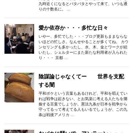
九時近くになるとバタバタとやって来て、いつも通
りの十数名に。 ...
愛か依存か・・・多忙な日々
いやー、多忙でした・・・ブログ更新もままならな
いほどの忙しさ。なんせやることが多くてね。 カウ
ンセリングも多かったし、水、木、金とワークが続
いたし、シェルターにまた新たな利用者が入られた
り・・・ 京都 ...
陰謀論じゃなくてー 世界を支配
する闇
平和ボケという言葉もあるけれど、平和を唱えてい
れば戦争は起きない、とお気楽に考える人たちを揶
揄する言葉でしょうか。憲法九条が日本を戦争から
守ってるって考えてる人もいるでしょうが、この九
条は戦後アメリカ ...