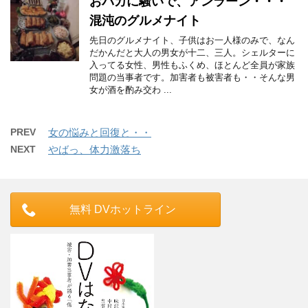
おバカに騒いで、アンラーン・・・
混沌のグルメナイト
先日のグルメナイト、子供はお一人様のみで、なん
だかんだと大人の男女が十二、三人。シェルターに
入ってる女性、男性もふくめ、ほとんど全員が家族
問題の当事者です。加害者も被害者も・・そんな男
女が酒を酌み交わ ...
PREV
女の悩みと回復と・・
NEXT
やばっ、体力激落ち
無料 DVホットライン