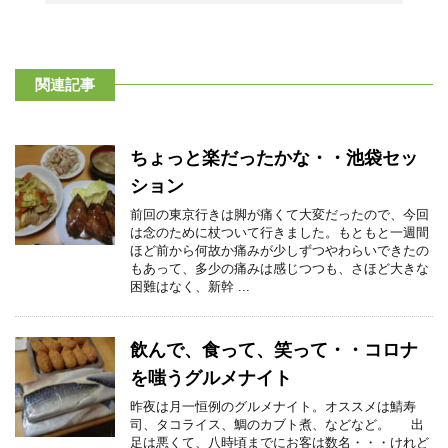
関連記事
ちょっと楽だったかな・・池袋セッ
ション
前回の東京行きは脚が痛くて大変だったので、今回
は念のために杖ついて行きました。もともと一週間
ほど前から何故か痛みが少しずつやわらいできたの
もあって、多少の痛みは感じつつも、さほど大きな
困難はなく、新幹 ...
飲んで、食って、笑って・・コロナ
を嗤うグルメナイト
昨夜は月一恒例のグルメナイト。オススメは鯖寿
司、タコライス、鯛のカブト煮、などなど。 出
足は悪くて、八時頃までにお客は数名・・・けれど