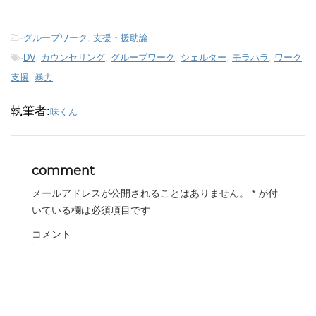
-
グループワーク
,
支援・援助論
-
DV
,
カウンセリング
,
グループワーク
,
シェルター
,
モラハラ
,
ワーク
,
支援
,
暴力
執筆者:
味くん
comment
メールアドレスが公開されることはありません。
*
が付
いている欄は必須項目です
コメント