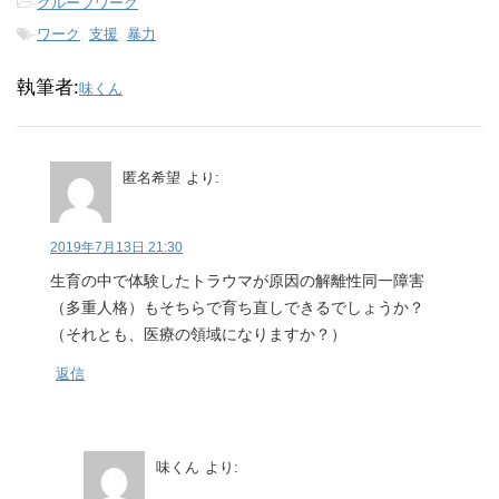
-
グループワーク
-
ワーク
,
支援
,
暴力
執筆者:
味くん
匿名希望
より:
2019年7月13日 21:30
生育の中で体験したトラウマが原因の解離性同一障害
（多重人格）もそちらで育ち直しできるでしょうか？
（それとも、医療の領域になりますか？）
返信
味くん
より: