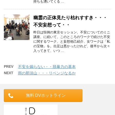
持ちも湧いてくる ...
幽霊の正体見たり枯れすすき・・・
不安妄想って・・
昨日は恒例の東京セッション、不安についてのミニ
講座、に続いて、このところのワークで続けた不安
に関するワーク、と妄想他己紹介、女ワークは「私
の宝物」を。出足は悪かったけれど、後半から次々
入ってきて、いつ ...
PREV
不安を煽らない・・脱暴力の基本
NEXT
雨の那須山・・・リベンジなるか
無料 DVホットライン