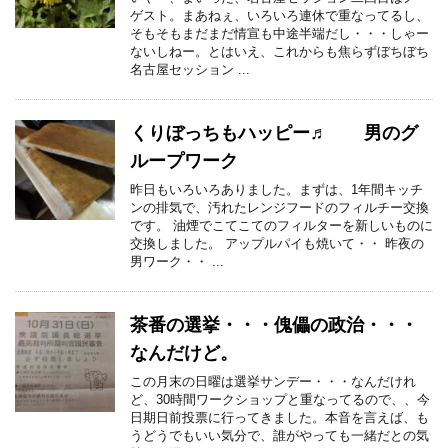
ゲスト。まあねぇ、いろいろ連休で重なってるし、
そもそもまだまだ情宣も中途半端だし・・・しゃー
ないしねー。とはいえ、これからも焦らずぼちぼち
名古屋セッション ...
くりぼっちもハッピー♬ 男のグ
ループワーク
昨日もいろいろありました。まずは、1年間キッチ
ンの排気で、汚れたレンジフードのフィルチー交換
です。 油煙でこてこてのフィルターを新しいものに
交換しました。 アップルパイも焼いて・・ 昨夜の
男ワーク・・ ...
茶番の選挙・・・傀儡の政治・・・
なんだけど。
この月末の日曜は選挙サンデー・・・なんだけれ
ど、30時間ワークショップと重なってるので、、今
日期日前投票に行ってきました。本音を言えば、も
うどうでもいい気分で、誰がやっても一緒だとの気