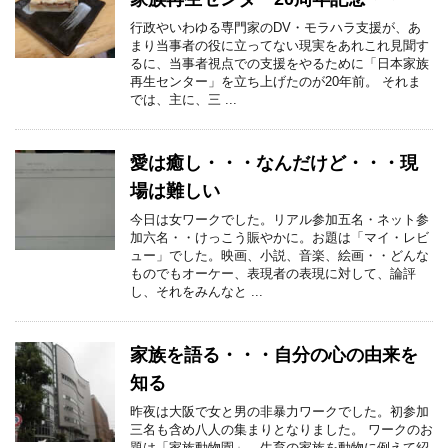
行政やいわゆる専門家のDV・モラハラ支援が、あ
まり当事者の役に立ってない現実をあれこれ見聞す
るに、当事者視点での支援をやるために「日本家族
再生センター」を立ち上げたのが20年前。 それま
では、主に、三 ...
愛は癒し・・・なんだけど・・・現
場は難しい
今日は女ワークでした。リアル参加五名・ネット参
加六名・・けっこう賑やかに。お題は「マイ・レビ
ュー」でした。映画、小説、音楽、絵画・・どんな
ものでもオーケー、表現者の表現に対して、論評
し、それをみんなと ...
家族を語る・・・自分の心の由来を
知る
昨夜は大阪で女と男の非暴力ワークでした。初参加
三名も含め八人の集まりとなりました。 ワークのお
題は「家族動物園」。生育の家族を動物に例えて紹