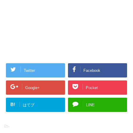
Twitter
Facebook
Google+
Pocket
B!
はてブ
LINE
-